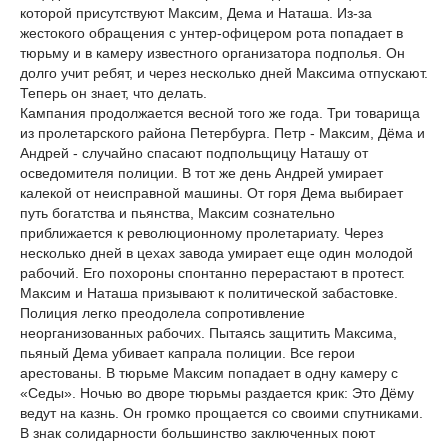
которой присутствуют Максим, Дема и Наташа. Из-за
жестокого обращения с унтер-офицером рота попадает в
тюрьму и в камеру известного организатора подполья. Он
долго учит ребят, и через несколько дней Максима отпускают.
Теперь он знает, что делать.
Кампания продолжается весной того же года. Три товарища
из пролетарского района Петербурга. Петр - Максим, Дёма и
Андрей - случайно спасают подпольщицу Наташу от
осведомителя полиции. В тот же день Андрей умирает
калекой от неисправной машины. От горя Дема выбирает
путь богатства и пьянства, Максим сознательно
приближается к революционному пролетариату. Через
несколько дней в цехах завода умирает еще один молодой
рабочий. Его похороны спонтанно перерастают в протест.
Максим и Наташа призывают к политической забастовке.
Полиция легко преодолела сопротивление
неорганизованных рабочих. Пытаясь защитить Максима,
пьяный Дема убивает капрала полиции. Все герои
арестованы. В тюрьме Максим попадает в одну камеру с
«Седы». Ночью во дворе тюрьмы раздается крик: Это Дёму
ведут на казнь. Он громко прощается со своими спутниками.
В знак солидарности большинство заключенных поют