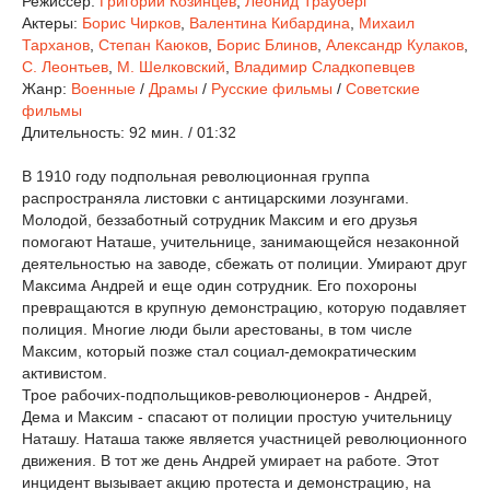
Режиссер:
Григорий Козинцев
,
Леонид Трауберг
Актеры:
Борис Чирков
,
Валентина Кибардина
,
Михаил
Тарханов
,
Степан Каюков
,
Борис Блинов
,
Александр Кулаков
,
С. Леонтьев
,
М. Шелковский
,
Владимир Сладкопевцев
Жанр:
Военные
/
Драмы
/
Русские фильмы
/
Советские
фильмы
Длительность:
92 мин. / 01:32
В 1910 году подпольная революционная группа
распространяла листовки с антицарскими лозунгами.
Молодой, беззаботный сотрудник Максим и его друзья
помогают Наташе, учительнице, занимающейся незаконной
деятельностью на заводе, сбежать от полиции. Умирают друг
Максима Андрей и еще один сотрудник. Его похороны
превращаются в крупную демонстрацию, которую подавляет
полиция. Многие люди были арестованы, в том числе
Максим, который позже стал социал-демократическим
активистом.
Трое рабочих-подпольщиков-революционеров - Андрей,
Дема и Максим - спасают от полиции простую учительницу
Наташу. Наташа также является участницей революционного
движения. В тот же день Андрей умирает на работе. Этот
инцидент вызывает акцию протеста и демонстрацию, на