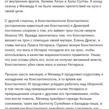
от внутренних врагов, Халиме Хатун и Халы Султан. К концу
сезона у Мехмеда II не было никаких препятствий на пути к
своей цели.
С другой стороны, в Константинополе Константинос
(исторически известный как Константин) и Деметрий
постоянно спорили о том, кто займет трон после смерти
Иоанна VIII. Вражда закончилась тем, что Константинос
взошел на трон с помощью своей матери, Елены Драгас, и
главы мегаса Лукаса Нотараса. Однако вскоре Константинос
понял, что мать и Нотарас посадили его на трон, чтобы
использовать в качестве марионеточного правителя. Узнав,
что они готовы убить его, если не получат желаемой власти,
Константинос убил свою мать и изгнал Нотараса.
Прошло шесть месяцев, и Мехмед II продолжил подготовку к
нападению на Константинополь, в то время как
Константинос XI продолжал усердно работать над обороной,
в том числе над прекращением ссылки Нотараса и
прекращением споров с другими его противниками, чтобы
они могли помочь. Мехмед приобрел гораздо больше
союзников, таких как Балтоглу Сулейман и Бахадыр-паша, в
то время как Константинос приобрел таких союзников, как