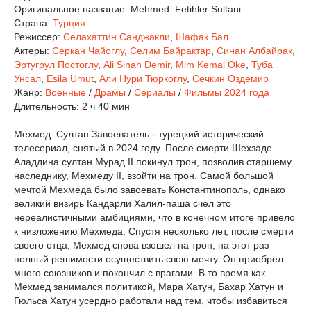
Оригинальное название:
Mehmed: Fetihler Sultani
Страна:
Турция
Режиссер:
Селахаттин Санджакли
,
Шафак Бал
Актеры:
Серкан Чайоглу
,
Селим Байрактар
,
Синан Албайрак
,
Эртугрул Постоглу
,
Ali Sinan Demir
,
Mim Kemal Öke
,
Туба
Унсал
,
Esila Umut
,
Али Нури Тюркоглу
,
Сечкин Оздемир
Жанр:
Военные
/
Драмы
/
Сериалы
/
Фильмы 2024 года
Длительность:
2 ч 40 мин
Мехмед: Султан Завоеватель - турецкий исторический
телесериал, снятый в 2024 году. После смерти Шехзаде
Аладдина султан Мурад II покинул трон, позволив старшему
наследнику, Мехмеду II, взойти на трон. Самой большой
мечтой Мехмеда было завоевать Константинополь, однако
великий визирь Кандарли Халил-паша счел это
нереалистичными амбициями, что в конечном итоге привело
к низложению Мехмеда. Спустя несколько лет, после смерти
своего отца, Мехмед снова взошел на трон, на этот раз
полный решимости осуществить свою мечту. Он приобрел
много союзников и покончил с врагами. В то время как
Мехмед занимался политикой, Мара Хатун, Бахар Хатун и
Гюльса Хатун усердно работали над тем, чтобы избавиться