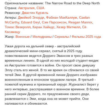
Оригинальное название:
The Narrow Road to the Deep North
Страна:
Австралия
,
США
Режиссер:
Джастин Курзель
Актеры:
Джейкоб Элорди
,
Фабиан МакКаллум
,
Caelan
McCarthy
,
Eduard Geyl
,
Сэм Парсонсон
,
Reagan Mannix
,
Томас Везеролл
,
Киран Хайндс
,
Хезер Митчелл
,
Сё
Касамацу
Жанр:
Военные
/
Мелодрамы
/
Сериалы
/
Фильмы 2025 года
Узкая дорога на дальний север - австралийский
драматический мини-сериал, снятый в 2025 году.
повествование ведется Дорриго Эвансом в трех разных
временных линиях. В одной из них молодой студент-медик
из Австралии готовится к войне. Он просит свою девушку
Эллу стать его женой. В то же время он сблизился со своей
тетей Эми. В другой временной линии Дорриго изображен
военнопленным в японском трудовом лагере. В третьей -
пожилой мужчина и признанный хирург. Журналист берет у
него интервью, расспрашивая о военном времени. В более
ранней серии Дорриго, по предложению своего дяди,
развлекается с Эми, когда она не может прийти. Они
напиваются и обнимаются.