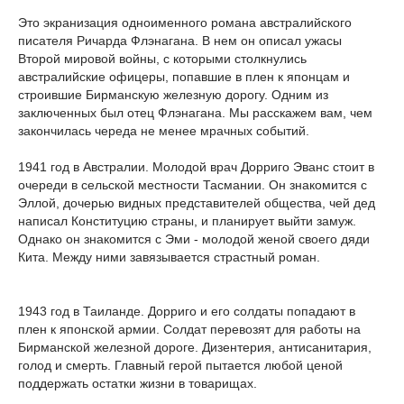
Это экранизация одноименного романа австралийского
писателя Ричарда Флэнагана. В нем он описал ужасы
Второй мировой войны, с которыми столкнулись
австралийские офицеры, попавшие в плен к японцам и
строившие Бирманскую железную дорогу. Одним из
заключенных был отец Флэнагана. Мы расскажем вам, чем
закончилась череда не менее мрачных событий.
1941 год в Австралии. Молодой врач Дорриго Эванс стоит в
очереди в сельской местности Тасмании. Он знакомится с
Эллой, дочерью видных представителей общества, чей дед
написал Конституцию страны, и планирует выйти замуж.
Однако он знакомится с Эми - молодой женой своего дяди
Кита. Между ними завязывается страстный роман.
1943 год в Таиланде. Дорриго и его солдаты попадают в
плен к японской армии. Солдат перевозят для работы на
Бирманской железной дороге. Дизентерия, антисанитария,
голод и смерть. Главный герой пытается любой ценой
поддержать остатки жизни в товарищах.