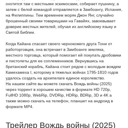
охотится там с местными эскимосами, собирает пушнину, а
затем с белой командой отправляется в Замбоангу, Испания,
на Филиппины. Тем временем моряк Джон Янг, случайно
брошенный своими товарищами на Гавайях, завоевывает
доверие местных жителей, обучая их английскому языку и
Святой Библии.
Когда Кайана спасает своего чернокожего друга Тони от
работорговцев, она встречает в Замбоанге земляка,
местного торговца, который помогает ей покупать дробовики
и пистолеты для ее соплеменников. Вернувшись на
британский корабль, Кайана стоит рядом с молодым вождем
Камехамеха I, которому в тяжелых войнах 1795-1810 годов
удалось создать на архипелаге единое королевство.
На нашем сайте вы можете скачать Вождь войны (2025)
через торрент в хорошем качестве в формате HD 720p,
FullHD 1080p, WebRip, DVDRip, HDRip, BDRip, 3D и 4K а
также можно скачать на телефон, планшет на андроид в
формате MP4.
Трейлер Вождь войны (2025)