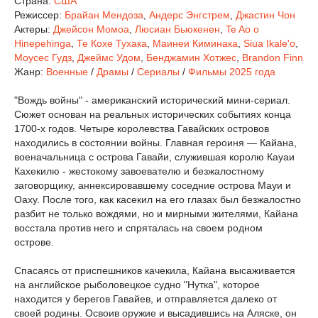
Страна:
США
Режиссер:
Брайан Мендоза
,
Андерс Энгстрем
,
Джастин Чон
Актеры:
Джейсон Момоа
,
Люсиан Бьюкенен
,
Te Ao o
Hinepehinga
,
Те Кохе Тухака
,
Маинеи Киминака
,
Siua Ikale'o
,
Моусес Гудз
,
Джеймс Удом
,
Бенджамин Хотжес
,
Brandon Finn
Жанр:
Военные
/
Драмы
/
Сериалы
/
Фильмы 2025 года
"Вождь войны" - американский исторический мини-сериал.
Сюжет основан на реальных исторических событиях конца
1700-х годов. Четыре королевства Гавайских островов
находились в состоянии войны. Главная героиня — Кайана,
военачальница с острова Гавайи, служившая королю Кауаи
Кахекилю - жестокому завоевателю и безжалостному
заговорщику, аннексировавшему соседние острова Мауи и
Оаху. После того, как касекил на его глазах был безжалостно
разбит не только вождями, но и мирными жителями, Кайана
восстала против него и спряталась на своем родном
острове.
Спасаясь от приспешников качекила, Кайана высаживается
на английское рыболовецкое судно "Нутка", которое
находится у берегов Гавайев, и отправляется далеко от
своей родины. Освоив оружие и высадившись на Аляске, он