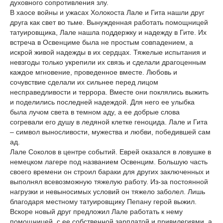
духовного сопротивления злу.
В хаосе войны и ужасах Холокоста Лале и Гита нашли друг
друга как свет во тьме. Вынужденная работать помощницей
татуировщика, Лале нашла поддержку и надежду в Гите. Их
встреча в Освенциме была не простым совпадением, а
искрой живой надежды в их сердцах. Тяжелые испытания и
невзгоды только укрепили их связь и сделали драгоценным
каждое мгновение, проведенное вместе. Любовь и
сочувствие сделали их сильнее перед лицом
несправедливости и террора. Вместе они поклялись выжить
и поделились последней надеждой. Для него ее улыбка
была лучом света в темном аду, а ее добрые слова
согревали его душу в ледяной клетке геноцида. Лале и Гита
– символ выносливости, мужества и любви, победившей сам
ад.
Лале Соколов в центре событий. Еврей оказался в ловушке в
немецком лагере под названием Освенцим. Большую часть
своего времени он строил бараки для других заключенных и
выполнял всевозможную тяжелую работу. Из-за постоянной
нагрузки и невыносимых условий он тяжело заболел. Лишь
благодаря местному татуировщику Пепану герой выжил.
Вскоре новый друг предложил Лале работать к нему
помощницей, с ее собственной зарплатой и привилегиями, а