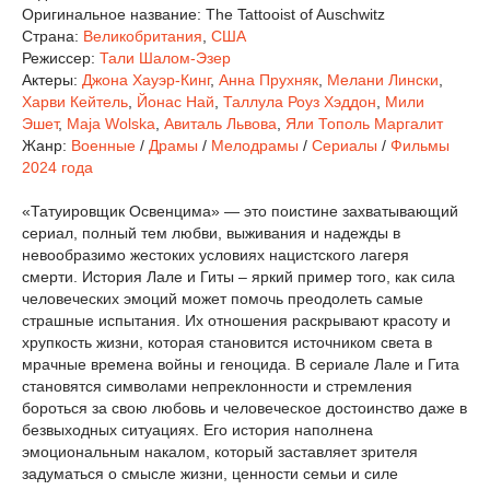
Оригинальное название:
The Tattooist of Auschwitz
Страна:
Великобритания
,
США
Режиссер:
Тали Шалом-Эзер
Актеры:
Джона Хауэр-Кинг
,
Анна Прухняк
,
Мелани Лински
,
Харви Кейтель
,
Йонас Най
,
Таллула Роуз Хэддон
,
Мили
Эшет
,
Maja Wolska
,
Авиталь Львова
,
Яли Тополь Маргалит
Жанр:
Военные
/
Драмы
/
Мелодрамы
/
Сериалы
/
Фильмы
2024 года
«Татуировщик Освенцима» — это поистине захватывающий
сериал, полный тем любви, выживания и надежды в
невообразимо жестоких условиях нацистского лагеря
смерти. История Лале и Гиты – яркий пример того, как сила
человеческих эмоций может помочь преодолеть самые
страшные испытания. Их отношения раскрывают красоту и
хрупкость жизни, которая становится источником света в
мрачные времена войны и геноцида. В сериале Лале и Гита
становятся символами непреклонности и стремления
бороться за свою любовь и человеческое достоинство даже в
безвыходных ситуациях. Его история наполнена
эмоциональным накалом, который заставляет зрителя
задуматься о смысле жизни, ценности семьи и силе