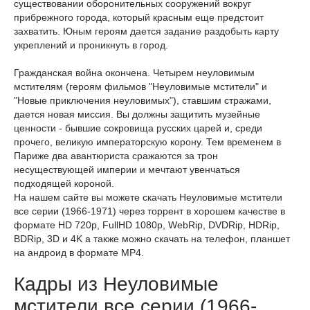
существовании оборонительных сооружений вокруг
прибрежного города, который красным еще предстоит
захватить. Юным героям дается задание раздобыть карту
укреплений и проникнуть в город.
Гражданская война окончена. Четырем неуловимым
мстителям (героям фильмов "Неуловимые мстители" и
"Новые приключения неуловимых"), ставшим стражами,
дается новая миссия. Вы должны защитить музейные
ценности - бывшие сокровища русских царей и, среди
прочего, великую императорскую корону. Тем временем в
Париже два авантюриста сражаются за трон
несуществующей империи и мечтают увенчаться
подходящей короной.
На нашем сайте вы можете скачать Неуловимые мстители
все серии (1966-1971) через торрент в хорошем качестве в
формате HD 720p, FullHD 1080p, WebRip, DVDRip, HDRip,
BDRip, 3D и 4K а также можно скачать на телефон, планшет
на андроид в формате MP4.
Кадры из Неуловимые
мстители все серии (1966-