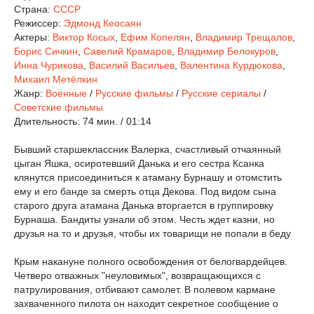
Страна:
СССР
Режиссер:
Эдмонд Кеосаян
Актеры:
Виктор Косых
,
Ефим Копелян
,
Владимир Трещалов
,
Борис Сичкин
,
Савелий Крамаров
,
Владимир Белокуров
,
Инна Чурикова
,
Василий Васильев
,
Валентина Курдюкова
,
Михаил Метёлкин
Жанр:
Военные
/
Русские фильмы
/
Русские сериалы
/
Советские фильмы
Длительность:
74 мин. / 01:14
Бывший старшеклассник Валерка, счастливый отчаянный
цыган Яшка, осиротевший Данька и его сестра Ксанка
клянутся присоединиться к атаману Бурнашу и отомстить
ему и его банде за смерть отца Декова. Под видом сына
старого друга атамана Данька вторгается в группировку
Бурнаша. Бандиты узнали об этом. Честь ждет казни, но
друзья на то и друзья, чтобы их товарищи не попали в беду
Крым накануне полного освобождения от белогвардейцев.
Четверо отважных "неуловимых", возвращающихся с
патрулирования, отбивают самолет. В полевом кармане
захваченного пилота он находит секретное сообщение о