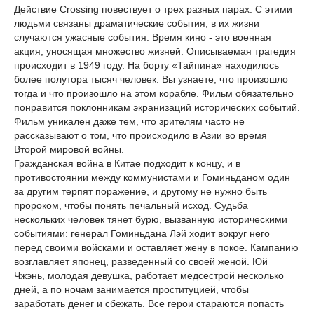
Действие Crossing повествует о трех разных парах. С этими
людьми связаны драматические события, в их жизни
случаются ужасные события. Время кино - это военная
акция, уносящая множество жизней. Описываемая трагедия
происходит в 1949 году. На борту «Тайпина» находилось
более полутора тысяч человек. Вы узнаете, что произошло
тогда и что произошло на этом корабле. Фильм обязательно
понравится поклонникам экранизаций исторических событий.
Фильм уникален даже тем, что зрителям часто не
рассказывают о том, что происходило в Азии во время
Второй мировой войны.
Гражданская война в Китае подходит к концу, и в
противостоянии между коммунистами и Гоминьданом один
за другим терпят поражение, и другому не нужно быть
пророком, чтобы понять печальный исход. Судьба
нескольких человек тянет бурю, вызванную историческими
событиями: генерал Гоминьдана Лэй ходит вокруг него
перед своими войсками и оставляет жену в покое. Кампанию
возглавляет японец, разведенный со своей женой. Юй
Чжэнь, молодая девушка, работает медсестрой несколько
дней, а по ночам занимается проституцией, чтобы
заработать денег и сбежать. Все герои стараются попасть