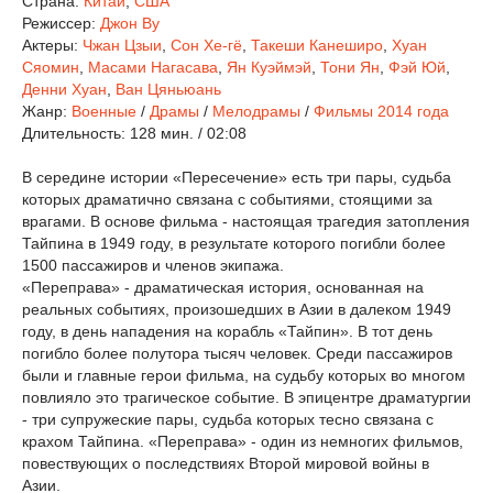
Страна:
Китай
,
США
Режиссер:
Джон Ву
Актеры:
Чжан Цзыи
,
Сон Хе-гё
,
Такеши Канеширо
,
Хуан
Сяомин
,
Масами Нагасава
,
Ян Куэймэй
,
Тони Ян
,
Фэй Юй
,
Денни Хуан
,
Ван Цяньюань
Жанр:
Военные
/
Драмы
/
Мелодрамы
/
Фильмы 2014 года
Длительность:
128 мин. / 02:08
В середине истории «Пересечение» есть три пары, судьба
которых драматично связана с событиями, стоящими за
врагами. В основе фильма - настоящая трагедия затопления
Тайпина в 1949 году, в результате которого погибли более
1500 пассажиров и членов экипажа.
«Переправа» - драматическая история, основанная на
реальных событиях, произошедших в Азии в далеком 1949
году, в день нападения на корабль «Тайпин». В тот день
погибло более полутора тысяч человек. Среди пассажиров
были и главные герои фильма, на судьбу которых во многом
повлияло это трагическое событие. В эпицентре драматургии
- три супружеские пары, судьба которых тесно связана с
крахом Тайпина. «Переправа» - один из немногих фильмов,
повествующих о последствиях Второй мировой войны в
Азии.