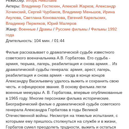
Режиссер:
Игорь Николаев
Актеры:
Владимир Гостюхин
,
Алексей Жарков
,
Александр
Хочинский
,
Сергей Чурбаков
,
Владимир Меньшов
,
Ирина
Акулова
,
Светлана Коновалова
,
Евгений Карельских
,
Владимир Пермяков
,
Юрий Маляров
Жанр:
Военные
/
Драмы
/
Русские фильмы
/
Фильмы 1992
года
Длительность:
104 мин. / 01:44
Фильм рассказывает о драматической судьбе известного
советского военачальника А.В. Горбатова. Его судьба -
армия, тюрьма, лагерь, реабилитация и снова армия... Из
драматической судьбы генерала: армия, арест, лагерь,
реабилитация и снова армия - когда в конце концов
Александру Васильевичу удалось выжить и сохранить свою
честь. и офицерское звание. В основу фильма легли
военные мемуары А. В. Горбатова, впервые опубликованные
в 1965 году. Многие персонажи фильма исторические.
Биографический фильм о драматической судьбе советского
генерала Александра Горбатова в годы Великой
Отечественной войны. Несмотря на тяжелые испытания, с
которыми ему пришлось столкнуться на службе и в жизни,
Горбатов сумел преодолеть трудности, выжить и остаться