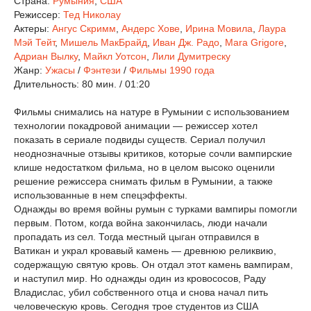
Страна:
Румыния
,
США
Режиссер:
Тед Николау
Актеры:
Ангус Скримм
,
Андерс Хове
,
Ирина Мовила
,
Лаура
Мэй Тейт
,
Мишель МакБрайд
,
Иван Дж. Радо
,
Mara Grigore
,
Адриан Вылку
,
Майкл Уотсон
,
Лили Думитреску
Жанр:
Ужасы
/
Фэнтези
/
Фильмы 1990 года
Длительность:
80 мин. / 01:20
Фильмы снимались на натуре в Румынии с использованием
технологии покадровой анимации — режиссер хотел
показать в сериале подвиды существ. Сериал получил
неоднозначные отзывы критиков, которые сочли вампирские
клише недостатком фильма, но в целом высоко оценили
решение режиссера снимать фильм в Румынии, а также
использованные в нем спецэффекты.
Однажды во время войны румын с турками вампиры помогли
первым. Потом, когда война закончилась, люди начали
пропадать из сел. Тогда местный цыган отправился в
Ватикан и украл кровавый камень — древнюю реликвию,
содержащую святую кровь. Он отдал этот камень вампирам,
и наступил мир. Но однажды один из кровососов, Раду
Владислас, убил собственного отца и снова начал пить
человеческую кровь. Сегодня трое студентов из США