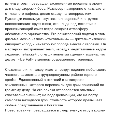
взгляд в горы, превращая заснеженные вершины в арену
для гладиаторских боев. Режиссер намеренно отказывается
от лишнего пафоса, делая ставку на гиперреализм.
Рузовицки использует звук как полноценный инструмент
повествования: хруст снега, стон льда под тяжестью и
пронизывающий свист ветра создают атмосферу
абсолютного одиночества. Его режиссерский подход в этом
фильме можно назвать «тактильным» — зритель физически
ощущает холод и нехватку кислорода вместе с героями. Он
мастерски выстраивает темп, чередуя медитативные кадры
ледяных пейзажей с оглушительными сценами экшена, что
делает «Ice Fall» эталоном современного триллера.
Сюжетная линия закручивается вокруг падения небольшого
частного самолета в труднодоступном районе горного
хребта. Единственный выживший в катастрофе —
заключенный, которого перевозили для дачи показаний по
громкому делу. На его поиски отправляется опытный
спасатель-альпинист, не подозревающий, что на борту
самолета находился груз, стоимость которого превышает
любые представления о богатстве.
Повествование превращается в смертельную игру в кошки-