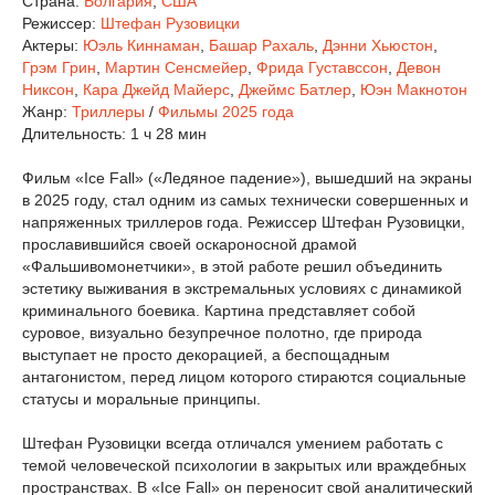
Страна:
Болгария
,
США
Режиссер:
Штефан Рузовицки
Актеры:
Юэль Киннаман
,
Башар Рахаль
,
Дэнни Хьюстон
,
Грэм Грин
,
Мартин Сенсмейер
,
Фрида Густавссон
,
Девон
Никсон
,
Кара Джейд Майерс
,
Джеймс Батлер
,
Юэн Макнотон
Жанр:
Триллеры
/
Фильмы 2025 года
Длительность:
1 ч 28 мин
Фильм «Ice Fall» («Ледяное падение»), вышедший на экраны
в 2025 году, стал одним из самых технически совершенных и
напряженных триллеров года. Режиссер Штефан Рузовицки,
прославившийся своей оскароносной драмой
«Фальшивомонетчики», в этой работе решил объединить
эстетику выживания в экстремальных условиях с динамикой
криминального боевика. Картина представляет собой
суровое, визуально безупречное полотно, где природа
выступает не просто декорацией, а беспощадным
антагонистом, перед лицом которого стираются социальные
статусы и моральные принципы.
Штефан Рузовицки всегда отличался умением работать с
темой человеческой психологии в закрытых или враждебных
пространствах. В «Ice Fall» он переносит свой аналитический