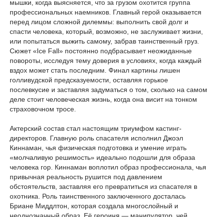
мышки, когда выясняется, что за грузом охотится группа
профессиональных наемников. Главный герой оказывается
перед лицом сложной дилеммы: выполнить свой долг и
спасти человека, который, возможно, не заслуживает жизни,
или попытаться выжить самому, забрав таинственный груз.
Сюжет «Ice Fall» постоянно подбрасывает неожиданные
повороты, исследуя тему доверия в условиях, когда каждый
вздох может стать последним. Финал картины лишен
голливудской предсказуемости, оставляя горькое
послевкусие и заставляя задуматься о том, сколько на самом
деле стоит человеческая жизнь, когда она висит на тонком
страховочном тросе.
Актерский состав стал настоящим триумфом кастинг-
директоров. Главную роль спасателя исполнил Джоэл
Киннаман, чья физическая подготовка и умение играть
«молчаливую решимость» идеально подошли для образа
человека гор. Киннаман воплотил образ профессионала, чья
привычная реальность рушится под давлением
обстоятельств, заставляя его превратиться из спасателя в
охотника. Роль таинственного заключенного досталась
Бриане Миддлтон, которая создала многослойный и
неоднозначный образ. Её героиня — манипулятор, чей