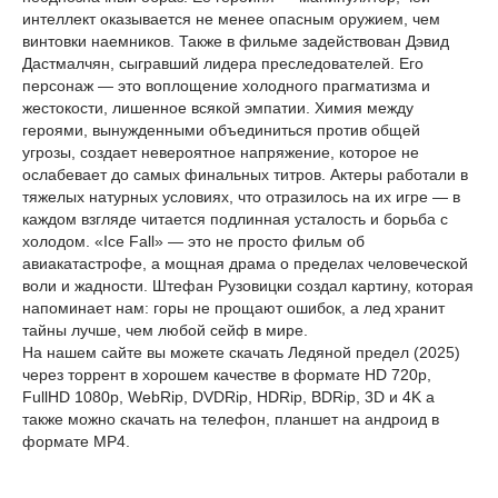
интеллект оказывается не менее опасным оружием, чем
винтовки наемников. Также в фильме задействован Дэвид
Дастмалчян, сыгравший лидера преследователей. Его
персонаж — это воплощение холодного прагматизма и
жестокости, лишенное всякой эмпатии. Химия между
героями, вынужденными объединиться против общей
угрозы, создает невероятное напряжение, которое не
ослабевает до самых финальных титров. Актеры работали в
тяжелых натурных условиях, что отразилось на их игре — в
каждом взгляде читается подлинная усталость и борьба с
холодом. «Ice Fall» — это не просто фильм об
авиакатастрофе, а мощная драма о пределах человеческой
воли и жадности. Штефан Рузовицки создал картину, которая
напоминает нам: горы не прощают ошибок, а лед хранит
тайны лучше, чем любой сейф в мире.
На нашем сайте вы можете скачать Ледяной предел (2025)
через торрент в хорошем качестве в формате HD 720p,
FullHD 1080p, WebRip, DVDRip, HDRip, BDRip, 3D и 4K а
также можно скачать на телефон, планшет на андроид в
формате MP4.