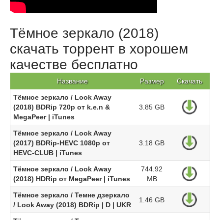
Тёмное зеркало (2018)
скачать торрент в хорошем
качестве бесплатно
Название
Размер
Скачать
Тёмное зеркало / Look Away
(2018) BDRip 720p от k.e.n &
3.85 GB
MegaPeer | iTunes
Тёмное зеркало / Look Away
(2017) BDRip-HEVC 1080p от
3.18 GB
HEVC-CLUB | iTunes
Тёмное зеркало / Look Away
744.92
(2018) HDRip от MegaPeer | iTunes
MB
Тёмное зеркало / Темне дзеркало
1.46 GB
/ Look Away (2018) BDRip | D | UKR