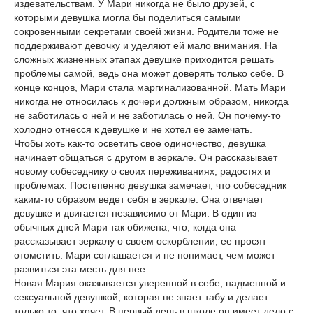
издевательствам. У Мари никогда не было друзей, с
которыми девушка могла бы поделиться самыми
сокровенными секретами своей жизни. Родители тоже не
поддерживают девочку и уделяют ей мало внимания. На
сложных жизненных этапах девушке приходится решать
проблемы самой, ведь она может доверять только себе. В
конце концов, Мари стала маргинализованной. Мать Мари
никогда не относилась к дочери должным образом, никогда
не заботилась о ней и не заботилась о ней. Он почему-то
холодно отнесся к девушке и не хотел ее замечать.
Чтобы хоть как-то осветить свое одиночество, девушка
начинает общаться с другом в зеркале. Он рассказывает
новому собеседнику о своих переживаниях, радостях и
проблемах. Постепенно девушка замечает, что собеседник
каким-то образом ведет себя в зеркале. Она отвечает
девушке и двигается независимо от Мари. В один из
обычных дней Мари так обижена, что, когда она
рассказывает зеркалу о своем оскорблении, ее просят
отомстить. Мари соглашается и не понимает, чем может
развиться эта месть для нее.
Новая Мария оказывается уверенной в себе, надменной и
сексуальной девушкой, которая не знает табу и делает
только то, что хочет. В первый день в школе он имеет дело с