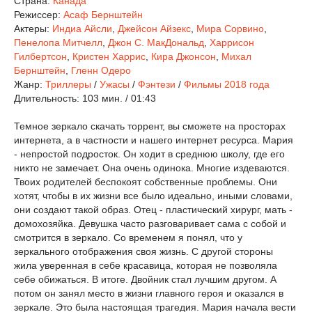
Страна:
Канада
Режиссер:
Асаф Бернштейн
Актеры:
Индиа Айсли
,
Джейсон Айзекс
,
Мира Сорвино
,
Пенелопа Митчелл
,
Джон С. МакДональд
,
Харрисон
Гилбертсон
,
Кристен Харрис
,
Кира Джонсон
,
Михал
Бернштейн
,
Гленн Одеро
Жанр:
Триллеры
/
Ужасы
/
Фэнтези
/
Фильмы 2018 года
Длительность:
103 мин. / 01:43
Темное зеркало скачать торрент, вы сможете на просторах
интернета, а в частности и нашего интернет ресурса. Мария
- непростой подросток. Он ходит в среднюю школу, где его
никто не замечает. Она очень одинока. Многие издеваются.
Твоих родителей беспокоят собственные проблемы. Они
хотят, чтобы в их жизни все было идеально, иными словами,
они создают такой образ. Отец - пластический хирург, мать -
домохозяйка. Девушка часто разговаривает сама с собой и
смотрится в зеркало. Со временем я понял, что у
зеркального отображения своя жизнь. С другой стороны
жила уверенная в себе красавица, которая не позволяла
себе обижаться. В итоге. Двойник стал лучшим другом. А
потом он занял место в жизни главного героя и оказался в
зеркале. Это была настоящая трагедия. Мария начала вести