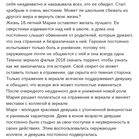
себя неадекватно и наказывала всех, кто ее обидел. Стал
храбрым и очень жестоким. Может ли школьник сбежать из
другого мира и вернуть свою жизнь?
Жизнь 18-летней Марии оставляет желать лучшего. Ее
сверстники издеваются над ней в школе, а дома она
постоянно слышит обвинения от родителей, которые думают,
что она странная и безразличная к ней. Героиня постоянно
испытывает только боль и унижение, потому что
окружающие почти не общаются с ней и она всегда одна.
Темное зеркало фильм 2018 скачать торрент, чтобы узнать
как же закончилась эта история. Свой секрет он может
оставить только в отражении, где скрыта его темная сторона.
Только отражение в зеркале всячески поддерживает девушку
и обещает, что вскоре все может полностью измениться.
После очередного неудачного дня и унижения новой роли
Мария решает полагаться на отражение в зеркале и меняет
местами с коллегой в зеркале.
Мари - молодая красивая девушка с утонченной внешностью
и ранимым характером. Даже в юном возрасте девушке
постоянно было стыдно за свои поступки и неуверенность в
своих действиях. Этим воспользовались окружающие
коллеги, и девушка постоянно подвергалась