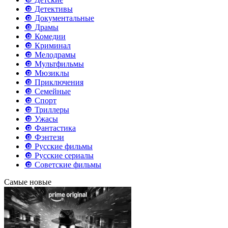
🔘 Детективы
🔘 Документальные
🔘 Драмы
🔘 Комедии
🔘 Криминал
🔘 Мелодрамы
🔘 Мультфильмы
🔘 Мюзиклы
🔘 Приключения
🔘 Семейные
🔘 Спорт
🔘 Триллеры
🔘 Ужасы
🔘 Фантастика
🔘 Фэнтези
🔘 Русские фильмы
🔘 Русские сериалы
🔘 Советские фильмы
Самые новые