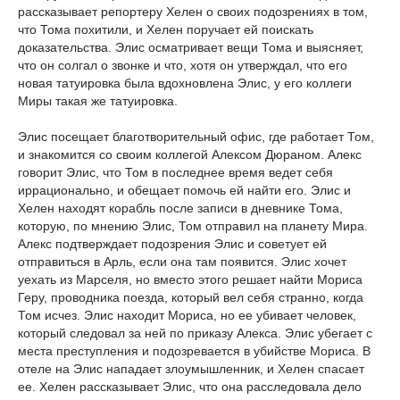
рассказывает репортеру Хелен о своих подозрениях в том,
что Тома похитили, и Хелен поручает ей поискать
доказательства. Элис осматривает вещи Тома и выясняет,
что он солгал о звонке и что, хотя он утверждал, что его
новая татуировка была вдохновлена Элис, у его коллеги
Миры такая же татуировка.
Элис посещает благотворительный офис, где работает Том,
и знакомится со своим коллегой Алексом Дюраном. Алекс
говорит Элис, что Том в последнее время ведет себя
иррационально, и обещает помочь ей найти его. Элис и
Хелен находят корабль после записи в дневнике Тома,
которую, по мнению Элис, Том отправил на планету Мира.
Алекс подтверждает подозрения Элис и советует ей
отправиться в Арль, если она там появится. Элис хочет
уехать из Марселя, но вместо этого решает найти Мориса
Геру, проводника поезда, который вел себя странно, когда
Том исчез. Элис находит Мориса, но ее убивает человек,
который следовал за ней по приказу Алекса. Элис убегает с
места преступления и подозревается в убийстве Мориса. В
отеле на Элис нападает злоумышленник, и Хелен спасает
ее. Хелен рассказывает Элис, что она расследовала дело