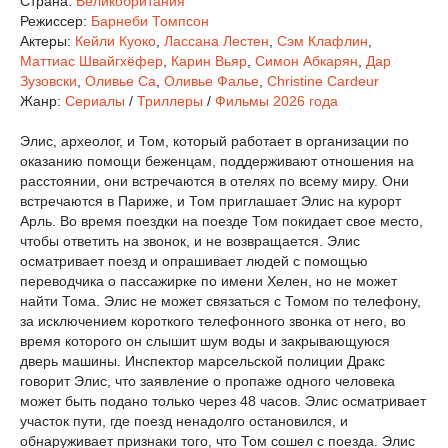
Страна:
Великобритания
Режиссер:
Барнеби Томпсон
Актеры:
Кейли Куоко
,
Лассана Лестен
,
Сэм Клафлин
,
Маттиас Швайгхёфер
,
Карин Вьяр
,
Симон Абкарян
,
Дар
Зузовски
,
Оливье Са
,
Оливье Фалье
,
Christine Cardeur
Жанр:
Сериалы
/
Триллеры
/
Фильмы 2026 года
Элис, археолог, и Том, который работает в организации по
оказанию помощи беженцам, поддерживают отношения на
расстоянии, они встречаются в отелях по всему миру. Они
встречаются в Париже, и Том приглашает Элис на курорт
Арль. Во время поездки на поезде Том покидает свое место,
чтобы ответить на звонок, и не возвращается. Элис
осматривает поезд и опрашивает людей с помощью
переводчика о пассажирке по имени Хелен, но не может
найти Тома. Элис не может связаться с Томом по телефону,
за исключением короткого телефонного звонка от него, во
время которого он слышит шум воды и закрывающуюся
дверь машины. Инспектор марсельской полиции Дракс
говорит Элис, что заявление о пропаже одного человека
может быть подано только через 48 часов. Элис осматривает
участок пути, где поезд ненадолго остановился, и
обнаруживает признаки того, что Том сошел с поезда. Элис