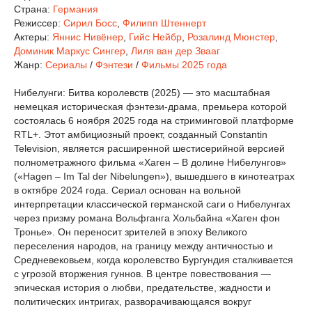
Страна:
Германия
Режиссер:
Сирил Босс
,
Филипп Штеннерт
Актеры:
Яннис Нивёнер
,
Гийс Нейбр
,
Розалинд Мюнстер
,
Доминик Маркус Сингер
,
Лиля ван дер Звааг
Жанр:
Сериалы
/
Фэнтези
/
Фильмы 2025 года
Нибелунги: Битва королевств (2025) — это масштабная
немецкая историческая фэнтези-драма, премьера которой
состоялась 6 ноября 2025 года на стриминговой платформе
RTL+. Этот амбициозный проект, созданный Constantin
Television, является расширенной шестисерийной версией
полнометражного фильма «Хаген – В долине Нибелунгов»
(«Hagen – Im Tal der Nibelungen»), вышедшего в кинотеатрах
в октябре 2024 года. Сериал основан на вольной
интерпретации классической германской саги о Нибелунгах
через призму романа Вольфганга Хольбайна «Хаген фон
Тронье». Он переносит зрителей в эпоху Великого
переселения народов, на границу между античностью и
Средневековьем, когда королевство Бургундия сталкивается
с угрозой вторжения гуннов. В центре повествования —
эпическая история о любви, предательстве, жадности и
политических интригах, разворачивающаяся вокруг