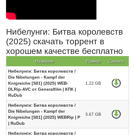
Нибелунги: Битва королевств
(2025) скачать торрент в
хорошем качестве бесплатно
Название
Размер
Скачать
Нибелунги: Битва королевств /
Die Nibelungen - Kampf der
Knigreiche [S01] (2025) WEB-
1.22 GB
DLRip-AVC от Generalfilm | КПК |
RuDub
Нибелунги: Битва королевств /
Die Nibelungen - Kampf der
3.67 GB
Knigreiche [S01] (2025) WEBRip | Р
| RuDub
Нибелунги: Битва королевств /