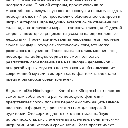
неоднозначно. С одной стороны, проект хвалили за
масштабность, визуальную составляющую и попытку создать
немецкий ответ «Игре престолов» с обилием мечей, крови и
интриг. Актерская игра ведущих актеров была отмечена как
сильная, а детализация мира — как впечатляющая. С другой
стороны, некоторые рецензенты указали на определенные
недостатки. Проект критиковали за неровный темп, наличие
сюжетных дыр и отход от классической саги, что могло
разочаровать пуристов. Также высказывались мнения, что,
несмотря на амбиции, сериал не смог полностью
реализовать свой потенциал из-за иногда «деревянной»
актерской игры и скучного повествования. Использование
современной музыки в историческом фэнтези также стало
предметом споров среди зрителей.
В целом, «Die Nibelungen – Kampf der Königreiche» является
заметным событием на рынке немецкого фэнтези и
представляет собой попытку переосмыслить национальное
наследие в формате, привлекательном для широкой
аудитории. Это сериал для тех, кто ищет масштабную
историческую драму с элементами фэнтези, политическими
интригами и эпическими сражениями. Хотя проект имеет