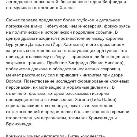
легендарных персонажей: бесстрашного героя Зигфрида и
его мрачного антагониста Хагена.
Сюжет сериала предлагает более глубокое и детальное
погружение в мир Нибелунгов, чем киноверсия, фокусируясь
на политической и исторической подоплеке событий. В
центре драмы находится противостояние между королем
Бургундии Данкратом (Йорг Хартманн) и его стремлением
защитить свое королевство от наступающих орд гуннов, что
приводит к сложному выбору — принимать ли беженцев или
закрывать границы. Прибытие Зигфрида (Яннис Нивёнер),
победителя дракона и обладателя несметных сокровищ,
меняет расстановку сил и приводит к интригам при дворе
Вормса. Повествование исследует формирование ключевых
персонажей, их мотивацию и моральные дилеммы. В
отличие от фильма, который рассказывал историю
преимущественно с точки зрения Хагена (Гийс Набер),
сериал расширяет вселенную, охватывая множество
сюжетных линий и предоставляя больше экранного времени
второстепенным персонажам, таким как Кримхильда и
Брюнхильда.
Критики и зрители встретили «Битву королевств»