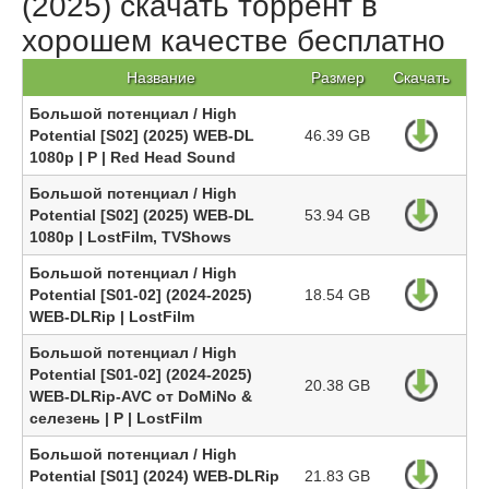
(2025) скачать торрент в
хорошем качестве бесплатно
Название
Размер
Скачать
Большой потенциал / High
Potential [S02] (2025) WEB-DL
46.39 GB
1080p | P | Red Head Sound
Большой потенциал / High
Potential [S02] (2025) WEB-DL
53.94 GB
1080р | LostFilm, TVShows
Большой потенциал / High
Potential [S01-02] (2024-2025)
18.54 GB
WEB-DLRip | LostFilm
Большой потенциал / High
Potential [S01-02] (2024-2025)
20.38 GB
WEB-DLRip-AVC от DoMiNo &
селезень | P | LostFilm
Большой потенциал / High
Potential [S01] (2024) WEB-DLRip
21.83 GB