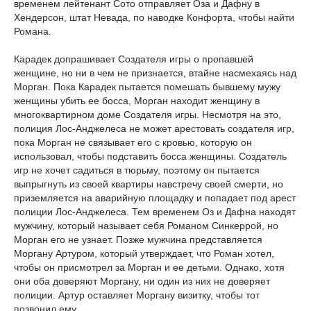
временем лейтенант Сото отправляет Оза и Дафну в
Хендерсон, штат Невада, по наводке Конфорта, чтобы найти
Романа.
Карадек допрашивает Создателя игры о пропавшей
женщине, но ни в чем не признается, втайне насмехаясь над
Морган. Пока Карадек пытается помешать бывшему мужу
женщины убить ее босса, Морган находит женщину в
многоквартирном доме Создателя игры. Несмотря на это,
полиция Лос-Анджелеса не может арестовать создателя игр,
пока Морган не связывает его с кровью, которую он
использовал, чтобы подставить босса женщины. Создатель
игр не хочет садиться в тюрьму, поэтому он пытается
выпрыгнуть из своей квартиры навстречу своей смерти, но
приземляется на аварийную площадку и попадает под арест
полиции Лос-Анджелеса. Тем временем Оз и Дафна находят
мужчину, который называет себя Романом Синкеррой, но
Морган его не узнает. Позже мужчина представляется
Моргану Артуром, который утверждает, что Роман хотел,
чтобы он присмотрел за Морган и ее детьми. Однако, хотя
они оба доверяют Моргану, ни один из них не доверяет
полиции. Артур оставляет Моргану визитку, чтобы тот
позвонил ему.