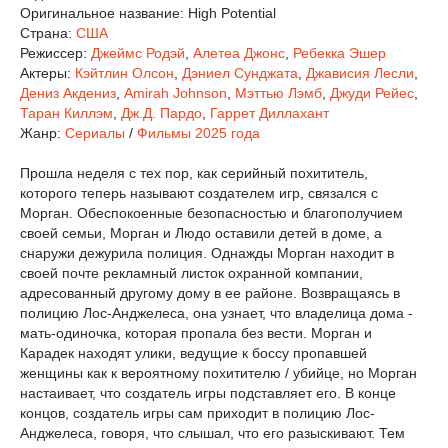
Оригинальное название:
High Potential
Страна:
США
Режиссер:
Джеймс Родэй
,
Алетеа Джонс
,
Ребекка Эшер
Актеры:
Кэйтлин Олсон
,
Дэниел Сунджата
,
Джависия Лесли
,
Дениз Акдениз
,
Amirah Johnson
,
Мэттью Лэмб
,
Джуди Рейес
,
Таран Киллэм
,
Дж.Д. Пардо
,
Гаррет Диллахант
Жанр:
Сериалы
/
Фильмы 2025 года
Прошла неделя с тех пор, как серийный похититель,
которого теперь называют создателем игр, связался с
Морган. Обеспокоенные безопасностью и благополучием
своей семьи, Морган и Людо оставили детей в доме, а
снаружи дежурила полиция. Однажды Морган находит в
своей почте рекламный листок охранной компании,
адресованный другому дому в ее районе. Возвращаясь в
полицию Лос-Анджелеса, она узнает, что владелица дома -
мать-одиночка, которая пропала без вести. Морган и
Карадек находят улики, ведущие к боссу пропавшей
женщины как к вероятному похитителю / убийце, но Морган
настаивает, что создатель игры подставляет его. В конце
концов, создатель игры сам приходит в полицию Лос-
Анджелеса, говоря, что слышал, что его разыскивают. Тем