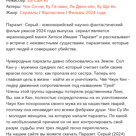
Режиссер:
Ён Сан-хо
Актеры:
Чон Со-ни
,
Ку Гё-хван
,
Ли Джон-хён
,
Ку Щи-ён
Жанр:
Сериалы
/
Фантастика
/
Фильмы 2024 года
Паразит: Серый - южнокорейский научно-фантастический
фильм ужасов 2024 года выпуска. сериал является
экранизацией манги Хитоси Ивааки "Паразит" и рассказывает
о встрече с неизвестными существами, паразитами, которые
едят людей и совершают убийства.
Чужеродные паразиты давно обосновались на Земле. Сол
Кан-у - мужчина средних лет, который считает себя своим
врагом после того, как пропала его сестра. Теперь его
главная цель в жизни - найти их и уничтожить. Чве Чжун Кен -
лидер движения сопротивления под названием "Грей".
Члены этой группы однажды потеряли родственника Лоис.
Вы, как и Кан, полностью сосредоточены на их уничтожении.
Чжун Кен похоронила своего мужа из-за нашествия тварей,
поэтому она ненавидит его всеми фибрами души. Чон Су Ин
- молодая женщина, на которую напали паразиты. По какой-
то необъяснимой причине он не мог контролировать свой
разум. судьбы этих трех людей тесно переплелись.
На нашем сайте вы можете скачать Паразит: Серый (2024)