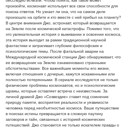
бесследно исчезли. Чтобы понять, как такое может
произойти, космонавт использует все свои способности для
поиска ответов. Но узнает ли она, что на самом деле
произошло на орбите и кто вместе с ней прибыл на планету?
В центре внимания Джо, астронавт, который возвращается
на Землю после космической катастрофы. Помимо того, что
это увлекательная история о выживании и освоении космоса,
эта история выходит за рамки традиционной научной
фантастики и затрагивает глубокие философские и
психологические темы. После фатальной аварии на
Международной космической станции Джо обнаруживает, что
ее возвращение на Землю ознаменовано странными
обстоятельствами. Все важнейшие моменты его жизни,
включая отношения с дочерью, кажутся искаженными или
полностью потерянными. В сериале исследуются не только
физические проблемы космонавтов, но и психологические
шрамы, которые оставляет встреча с неизвестным. За
личной драмой Джо «Созвездие» ставит под сомнение
природу памяти, восприятия реальности и уязвимости
человека перед необъятностью космоса. Ваше путешествие
в поисках истины превращается в сложную паутину
заговоров и тайн, связанных с историей космических
путешествий. Джо становится не только искателем правды о