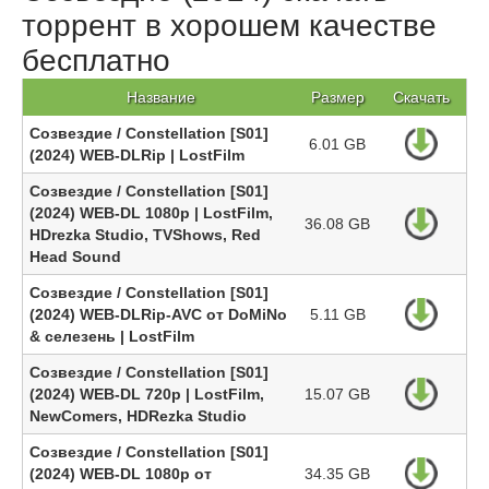
торрент в хорошем качестве
бесплатно
Название
Размер
Скачать
Созвездие / Constellation [S01]
6.01 GB
(2024) WEB-DLRip | LostFilm
Созвездие / Constellation [S01]
(2024) WEB-DL 1080p | LostFilm,
36.08 GB
HDrezka Studio, TVShows, Red
Head Sound
Созвездие / Constellation [S01]
(2024) WEB-DLRip-AVC от DoMiNo
5.11 GB
& селезень | LostFilm
Созвездие / Constellation [S01]
(2024) WEB-DL 720p | LostFilm,
15.07 GB
NewComers, HDRezka Studio
Созвездие / Constellation [S01]
(2024) WEB-DL 1080p от
34.35 GB