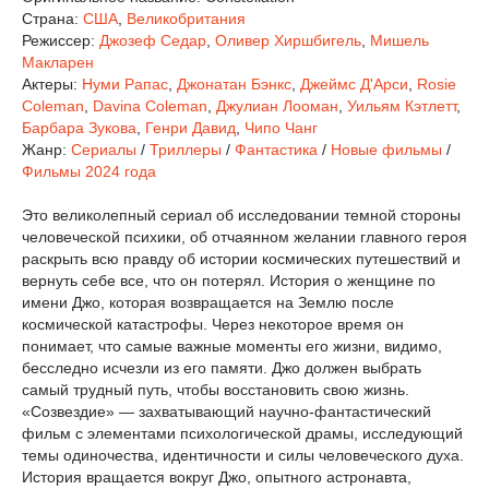
Страна:
США
,
Великобритания
Режиссер:
Джозеф Седар
,
Оливер Хиршбигель
,
Мишель
Макларен
Актеры:
Нуми Рапас
,
Джонатан Бэнкс
,
Джеймс Д'Арси
,
Rosie
Coleman
,
Davina Coleman
,
Джулиан Лооман
,
Уильям Кэтлетт
,
Барбара Зукова
,
Генри Давид
,
Чипо Чанг
Жанр:
Сериалы
/
Триллеры
/
Фантастика
/
Новые фильмы
/
Фильмы 2024 года
Это великолепный сериал об исследовании темной стороны
человеческой психики, об отчаянном желании главного героя
раскрыть всю правду об истории космических путешествий и
вернуть себе все, что он потерял. История о женщине по
имени Джо, которая возвращается на Землю после
космической катастрофы. Через некоторое время он
понимает, что самые важные моменты его жизни, видимо,
бесследно исчезли из его памяти. Джо должен выбрать
самый трудный путь, чтобы восстановить свою жизнь.
«Созвездие» — захватывающий научно-фантастический
фильм с элементами психологической драмы, исследующий
темы одиночества, идентичности и силы человеческого духа.
История вращается вокруг Джо, опытного астронавта,