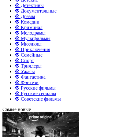
🔘 Детективы
🔘 Документальные
🔘 Драмы
🔘 Комедии
🔘 Криминал
🔘 Мелодрамы
🔘 Мультфильмы
🔘 Мюзиклы
🔘 Приключения
🔘 Семейные
🔘 Спорт
🔘 Триллеры
🔘 Ужасы
🔘 Фантастика
🔘 Фэнтези
🔘 Русские фильмы
🔘 Русские сериалы
🔘 Советские фильмы
Самые новые