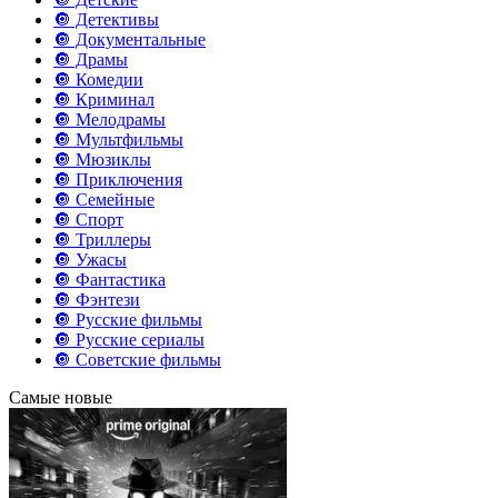
🔘 Детективы
🔘 Документальные
🔘 Драмы
🔘 Комедии
🔘 Криминал
🔘 Мелодрамы
🔘 Мультфильмы
🔘 Мюзиклы
🔘 Приключения
🔘 Семейные
🔘 Спорт
🔘 Триллеры
🔘 Ужасы
🔘 Фантастика
🔘 Фэнтези
🔘 Русские фильмы
🔘 Русские сериалы
🔘 Советские фильмы
Самые новые