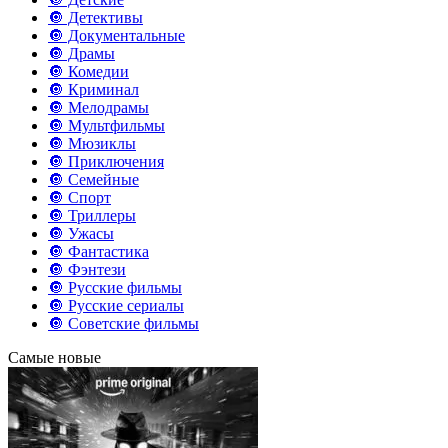
🔘 Детективы
🔘 Документальные
🔘 Драмы
🔘 Комедии
🔘 Криминал
🔘 Мелодрамы
🔘 Мультфильмы
🔘 Мюзиклы
🔘 Приключения
🔘 Семейные
🔘 Спорт
🔘 Триллеры
🔘 Ужасы
🔘 Фантастика
🔘 Фэнтези
🔘 Русские фильмы
🔘 Русские сериалы
🔘 Советские фильмы
Самые новые