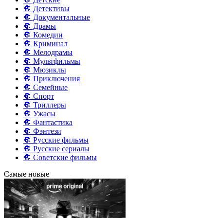
🔘 Детективы
🔘 Документальные
🔘 Драмы
🔘 Комедии
🔘 Криминал
🔘 Мелодрамы
🔘 Мультфильмы
🔘 Мюзиклы
🔘 Приключения
🔘 Семейные
🔘 Спорт
🔘 Триллеры
🔘 Ужасы
🔘 Фантастика
🔘 Фэнтези
🔘 Русские фильмы
🔘 Русские сериалы
🔘 Советские фильмы
Самые новые