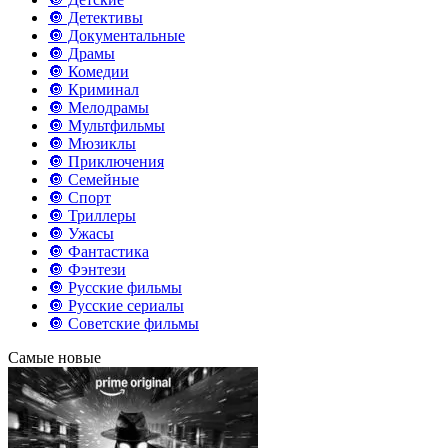
🔘 Детективы
🔘 Документальные
🔘 Драмы
🔘 Комедии
🔘 Криминал
🔘 Мелодрамы
🔘 Мультфильмы
🔘 Мюзиклы
🔘 Приключения
🔘 Семейные
🔘 Спорт
🔘 Триллеры
🔘 Ужасы
🔘 Фантастика
🔘 Фэнтези
🔘 Русские фильмы
🔘 Русские сериалы
🔘 Советские фильмы
Самые новые