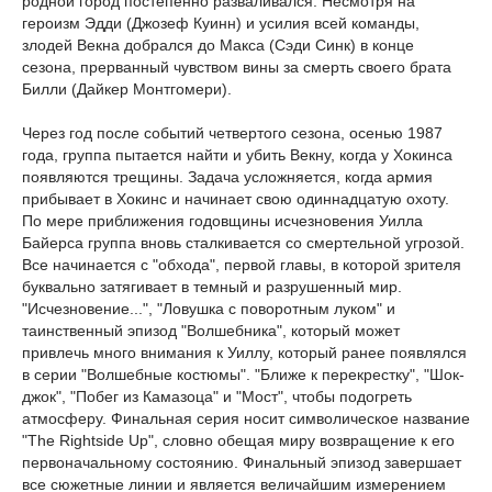
родной город постепенно разваливался. Несмотря на
героизм Эдди (Джозеф Куинн) и усилия всей команды,
злодей Векна добрался до Макса (Сэди Синк) в конце
сезона, прерванный чувством вины за смерть своего брата
Билли (Дайкер Монтгомери).
Через год после событий четвертого сезона, осенью 1987
года, группа пытается найти и убить Векну, когда у Хокинса
появляются трещины. Задача усложняется, когда армия
прибывает в Хокинс и начинает свою одиннадцатую охоту.
По мере приближения годовщины исчезновения Уилла
Байерса группа вновь сталкивается со смертельной угрозой.
Все начинается с "обхода", первой главы, в которой зрителя
буквально затягивает в темный и разрушенный мир.
"Исчезновение...", "Ловушка с поворотным луком" и
таинственный эпизод "Волшебника", который может
привлечь много внимания к Уиллу, который ранее появлялся
в серии "Волшебные костюмы". "Ближе к перекрестку", "Шок-
джок", "Побег из Камазоца" и "Мост", чтобы подогреть
атмосферу. Финальная серия носит символическое название
"The Rightside Up", словно обещая миру возвращение к его
первоначальному состоянию. Финальный эпизод завершает
все сюжетные линии и является величайшим измерением