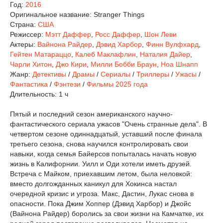
Год:
2016
Оригинальное название:
Stranger Things
Страна:
США
Режиссер:
Мэтт Даффер
,
Росс Даффер
,
Шон Леви
Актеры:
Вайнона Райдер
,
Дэвид Харбор
,
Финн Вулфхард
,
Гейтен Матараццо
,
Калеб Маклафлин
,
Наталия Дайер
,
Чарли Хитон
,
Джо Кири
,
Милли Бобби Браун
,
Ноа Шнапп
Жанр:
Детективы
/
Драмы
/
Сериалы
/
Триллеры
/
Ужасы
/
Фантастика
/
Фэнтези
/
Фильмы 2025 года
Длительность:
1 ч
Пятый и последний сезон американского научно-
фантастического сериала ужасов "Очень странные дела". В
четвертом сезоне одиннадцатый, уставший после финала
третьего сезона, снова научился контролировать свои
навыки, когда семья Байерсов попыталась начать новую
жизнь в Калифорнии. Уилл и Оди хотели иметь друзей.
Встреча с Майком, приехавшим летом, была неловкой:
вместо долгожданных каникул для Хокинса настал
очередной кризис и угроза. Макс, Дастин, Лукас снова в
опасности. Пока Джим Хоппер (Дэвид Харбор) и Джойс
(Вайнона Райдер) боролись за свои жизни на Камчатке, их