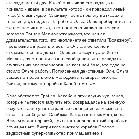
его задиристый друг Калеб отключили его радио, что
привело к драке, в результате которой он повредил левый
глаз. Это вынуждает Элайджу носить повязку на глазах в
течение двух недель. На работе Ольга Элио пробирается на
экстренное интервью, в котором специалист по теории
заговора Гюнтер Мелмак утверждает, что нашел
доказательства того, что инопланетяне ответили "Вояджеру",
предложив отправить ответ, но Ольга и ее коллеги
отказываются это делать. Элио использует устройство
Melmak для отправки своего сообщения, что приводит к
отключению электроэнергии на военной базе, что едва не
стоило Ольге работы. Потрясенная действиями Эли, Ольга
решает отправить его в молодежный лагерь, чего она
боится, потому что Брайс и Калеб тоже там.
Элио убегает от Брайса, Калеба и двух других хулиганов,
которые пытаются запугать его. Возвращаясь на военную
базу, Ольга получает странные сообщения из космоса в
ответ на сообщение Элайджи. Как раз в тот момент, когда
Элио угрожает дракой, прилетает инопланетный корабль и
похищает его. Внутри космического корабля Oooooo
жидкостный суперкомпьютер приглашает его в