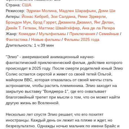
Страна:
США
Режиссер:
Эдриан Молина
,
Мадлен Шарафьян
,
Доми Ши
Актеры:
Йонас Кибриб
,
Зои Салдана
,
Реми Эджерли
,
Брэндон Мун
,
Брэд Гэррет
,
Джамила Джамил
,
Янг Дилан
,
Джейк Т. Гетман
,
Маттиас Швайгхёфер
,
Ана де ла Регера
Жанр:
Комедии
/
Мультфильмы
/
Приключения
/
Семейные
/
Фантастика
/
Новые фильмы
/
Фильмы 2025 года
Длительность:
1 ч 39 мин
"Элио" - американский анимационный научно-
фантастический приключенческий фильм, действие которого
происходит в 2025 году. После смерти родителей юный Элио
Солис остается сиротой и живет со своей тетей Ольгой,
майором ВВС, которая отказалась от своей мечты стать
астронавтом, чтобы растить племянника. Элио заходит на
закрытую выставку "Вояджера-1", где его охватывает
благоговейный трепет при мысли о том, что он может найти
другую жизнь во Вселенной.
Несколько лет спустя Элио решает, что его похитят
иностранцы. Каждый день он лежит на пляже и ждет, но
безрезультатно. Однажды ночью мальчик по имени Брайс и