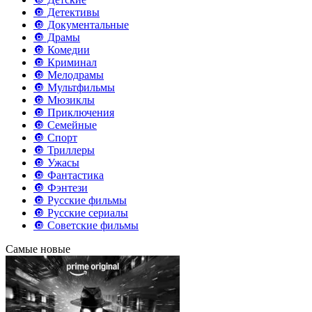
🔘 Детективы
🔘 Документальные
🔘 Драмы
🔘 Комедии
🔘 Криминал
🔘 Мелодрамы
🔘 Мультфильмы
🔘 Мюзиклы
🔘 Приключения
🔘 Семейные
🔘 Спорт
🔘 Триллеры
🔘 Ужасы
🔘 Фантастика
🔘 Фэнтези
🔘 Русские фильмы
🔘 Русские сериалы
🔘 Советские фильмы
Самые новые