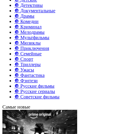
🔘 Детективы
🔘 Документальные
🔘 Драмы
🔘 Комедии
🔘 Криминал
🔘 Мелодрамы
🔘 Мультфильмы
🔘 Мюзиклы
🔘 Приключения
🔘 Семейные
🔘 Спорт
🔘 Триллеры
🔘 Ужасы
🔘 Фантастика
🔘 Фэнтези
🔘 Русские фильмы
🔘 Русские сериалы
🔘 Советские фильмы
Самые новые