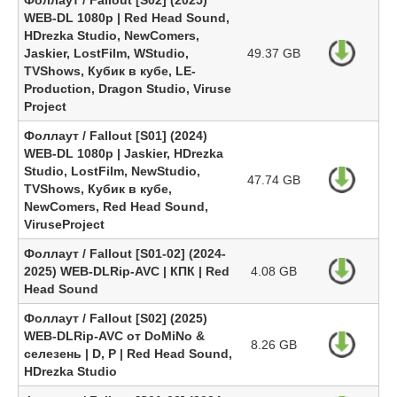
Фоллаут / Fallout [S02] (2025)
WEB-DL 1080p | Red Head Sound,
HDrezka Studio, NewComers,
Jaskier, LostFilm, WStudio,
49.37 GB
TVShows, Кубик в кубе, LE-
Production, Dragon Studio, Viruse
Project
Фоллаут / Fallout [S01] (2024)
WEB-DL 1080p | Jaskier, HDrezka
Studio, LostFilm, NewStudio,
47.74 GB
TVShows, Кубик в кубе,
NewComers, Red Head Sound,
ViruseProject
Фоллаут / Fallout [S01-02] (2024-
2025) WEB-DLRip-AVC | КПК | Red
4.08 GB
Head Sound
Фоллаут / Fallout [S02] (2025)
WEB-DLRip-AVC от DoMiNo &
8.26 GB
селезень | D, P | Red Head Sound,
HDrezka Studio