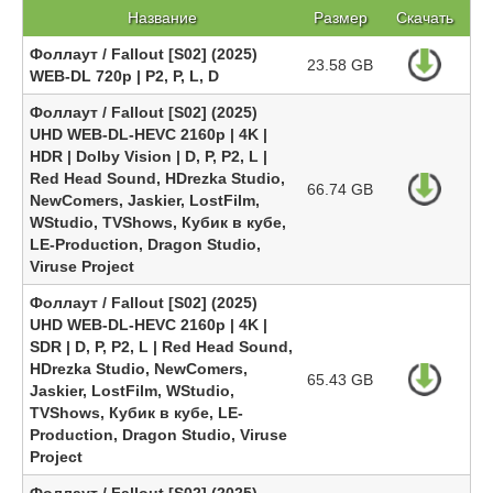
Название
Размер
Скачать
Фоллаут / Fallout [S02] (2025)
23.58 GB
WEB-DL 720p | P2, P, L, D
Фоллаут / Fallout [S02] (2025)
UHD WEB-DL-HEVC 2160p | 4K |
HDR | Dolby Vision | D, P, P2, L |
Red Head Sound, HDrezka Studio,
66.74 GB
NewComers, Jaskier, LostFilm,
WStudio, TVShows, Кубик в кубе,
LE-Production, Dragon Studio,
Viruse Project
Фоллаут / Fallout [S02] (2025)
UHD WEB-DL-HEVC 2160p | 4K |
SDR | D, P, P2, L | Red Head Sound,
HDrezka Studio, NewComers,
65.43 GB
Jaskier, LostFilm, WStudio,
TVShows, Кубик в кубе, LE-
Production, Dragon Studio, Viruse
Project