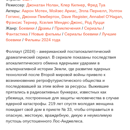
Режиссер:
Джонатан Нолан
,
Клер Килнер
,
Фред Туа
Актеры:
Аарон Мотен
,
Мойзес Ариас
,
Элла Пернелл
,
Уолтон
Гоггинс
,
Джонни Пембертон
,
Dave Register
,
Annabel O'Hagan
,
Фрэнсис Тернер
,
Кселия Мендес-Джонс
,
Род Луцци
Жанр:
Боевики
/
Драмы
/
Приключения
/
Сериалы
/
Фантастика
/
Новые фильмы
/
Сериалы боевики
/
Лучшие
боевики
/
Фильмы 2024 года
Фоллаут (2024) - американский постапокалиптический
драматический сериал. В сериале показаны последствия
апокалиптического обмена ядерными ударами в
альтернативной истории Земли, где развитие ядерных
технологий после Второй мировой войны привело к
возникновению ретрофутуристического общества и
последовавшей за этим войне за ресурсы. Выжившие
прятались в радиоактивных бункерах, известных как
убежища, построенные для защиты человечества в случае
ядерной катастрофы. 219 лет спустя молодая женщина
покидает свой дом в приюте № 33, чтобы отправиться в
опасную, жестокую, враждебную, дикую и неумолимую
пустошь опустошенного Лос-Анджелеса.