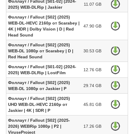
Фоллаут / Fallout [S01-02] (2024-
11.07 GB
2025) WEB-DLRip | Jaskier
Фоллаут / Fallout [S02] (2025)
WEB-DL-HEVC 2160p от Scarabey |
47.90 GB
4K | HDR | Dolby Vision | D | Red
Head Sound
Фоллаут / Fallout [S02] (2025)
WEB-DL 1080p от Scarabey | D |
30.53 GB
Red Head Sound
Фоллаут / Fallout [S01-02] (2024-
12.76 GB
2025) WEB-DLRip | LostFilm
Фоллаут / Fallout [S02] (2025)
29.74 GB
WEB-DL 1080p от Jaskier | P
Фоллаут / Fallout [S02] (2025)
UHD WEB-DL-HEVC 2160p от
45.81 GB
Jaskier | 4K | SDR | P
Фоллаут / Fallout [S02] (2025-
2026) WEBRip 1080p | P2 |
17.26 GB
ViruseProject