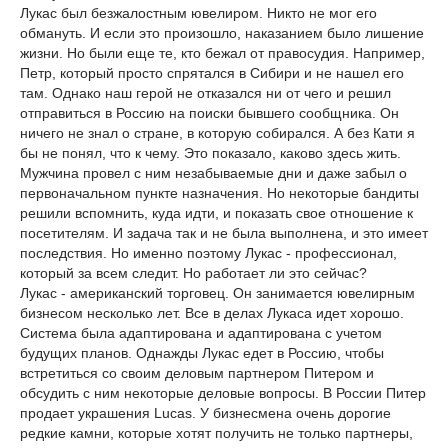
Лукас был безжалостным ювелиром. Никто не мог его
обмануть. И если это произошло, наказанием было лишение
жизни. Но были еще те, кто бежал от правосудия. Например,
Петр, который просто спрятался в Сибири и не нашел его
там. Однако наш герой не отказался ни от чего и решил
отправиться в Россию на поиски бывшего сообщника. Он
ничего не знал о стране, в которую собирался. А без Кати я
бы не понял, что к чему. Это показало, каково здесь жить.
Мужчина провел с ним незабываемые дни и даже забыл о
первоначальном пункте назначения. Но некоторые бандиты
решили вспомнить, куда идти, и показать свое отношение к
посетителям. И задача так и не была выполнена, и это имеет
последствия. Но именно поэтому Лукас - профессионал,
который за всем следит. Но работает ли это сейчас?
Лукас - американский торговец. Он занимается ювелирным
бизнесом несколько лет. Все в делах Лукаса идет хорошо.
Система была адаптирована и адаптирована с учетом
будущих планов. Однажды Лукас едет в Россию, чтобы
встретиться со своим деловым партнером Питером и
обсудить с ним некоторые деловые вопросы. В России Питер
продает украшения Lucas. У бизнесмена очень дорогие
редкие камни, которые хотят получить не только партнеры,