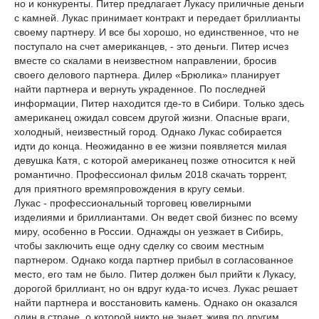
но и конкуренты. Питер предлагает Лукасу приличные деньги
с камней. Лукас принимает контракт и передает бриллианты
своему партнеру. И все бы хорошо, но единственное, что не
поступало на счет американцев, - это деньги. Питер исчез
вместе со скалами в неизвестном направлении, бросив
своего делового партнера. Дилер «Брюлика» планирует
найти партнера и вернуть украденное. По последней
информации, Питер находится где-то в Сибири. Только здесь
американец ожидал совсем другой жизни. Опасные враги,
холодный, неизвестный город. Однако Лукас собирается
идти до конца. Неожиданно в ее жизни появляется милая
девушка Катя, с которой американец позже относится к ней
романтично. Профессионал фильм 2018 скачать торрент,
для приятного времяпровождения в кругу семьи.
Лукас - профессиональный торговец ювелирными
изделиями и бриллиантами. Он ведет свой бизнес по всему
миру, особенно в России. Однажды он уезжает в Сибирь,
чтобы заключить еще одну сделку со своим местным
партнером. Однако когда партнер прибыл в согласованное
место, его там не было. Питер должен был прийти к Лукасу,
дорогой бриллиант, но он вдруг куда-то исчез. Лукас решает
найти партнера и восстановить камень. Однако он оказался
один в стране, о которой никто не знает, живя по другим