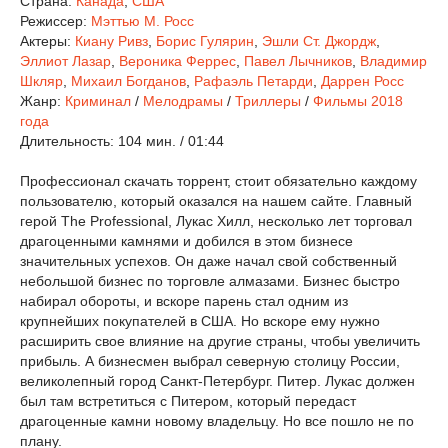
Страна:
Канада
,
США
Режиссер:
Мэттью М. Росс
Актеры:
Киану Ривз
,
Борис Гулярин
,
Эшли Ст. Джордж
,
Эллиот Лазар
,
Вероника Феррес
,
Павел Лычников
,
Владимир
Шкляр
,
Михаил Богданов
,
Рафаэль Петарди
,
Даррен Росс
Жанр:
Криминал
/
Мелодрамы
/
Триллеры
/
Фильмы 2018
года
Длительность:
104 мин. / 01:44
Профессионал скачать торрент, стоит обязательно каждому
пользователю, который оказался на нашем сайте. Главный
герой The Professional, Лукас Хилл, несколько лет торговал
драгоценными камнями и добился в этом бизнесе
значительных успехов. Он даже начал свой собственный
небольшой бизнес по торговле алмазами. Бизнес быстро
набирал обороты, и вскоре парень стал одним из
крупнейших покупателей в США. Но вскоре ему нужно
расширить свое влияние на другие страны, чтобы увеличить
прибыль. А бизнесмен выбрал северную столицу России,
великолепный город Санкт-Петербург. Питер. Лукас должен
был там встретиться с Питером, который передаст
драгоценные камни новому владельцу. Но все пошло не по
плану.