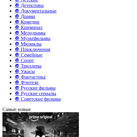
🔘 Детективы
🔘 Документальные
🔘 Драмы
🔘 Комедии
🔘 Криминал
🔘 Мелодрамы
🔘 Мультфильмы
🔘 Мюзиклы
🔘 Приключения
🔘 Семейные
🔘 Спорт
🔘 Триллеры
🔘 Ужасы
🔘 Фантастика
🔘 Фэнтези
🔘 Русские фильмы
🔘 Русские сериалы
🔘 Советские фильмы
Самые новые