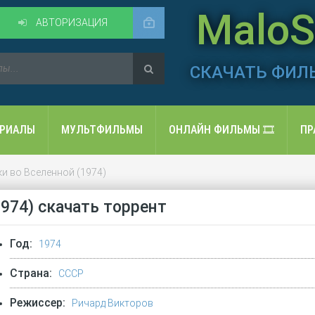
MaloSo
АВТОРИЗАЦИЯ
СКАЧАТЬ ФИЛ
ЕРИАЛЫ
МУЛЬТФИЛЬМЫ
ОНЛАЙН ФИЛЬМЫ 🎞️
ПР
ки во Вселенной (1974)
974) скачать торрент
Год:
1974
Страна:
СССР
Режиссер:
Ричард Викторов