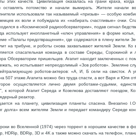
ы этих качеств. Цивилизация оказалась на грани краха, когда
и оставлять потомство и начали вымирать. Жители начали в
олнители использовали так называемый «призыв» — особую комб
земцев их воли и побуждала их «набирать счастливые» очки. Сп
аходился в «Космической радиообсерватории», подав сигнал бедств
да использует инопланетный «ключ управления» в форме копья,
ме «Палаты предотвращения», где содержатся в плену жители Зе
ит на трибуне, и роботы снова захватывают жителей Земли. Ко 
вляется спасательная команда в составе Середы, Сорокиной и 
тора Обсерватории пришельцев. Агапит находит заключенных с п
ежать, но испытывает непреодолимый «Зов роботов». Земляне сл
йтрализующую роботов-актеров: «А, И, Б сели на свисток. А у
 на 507 этаже.Агапита можно без труда спасти, а вот Варя и Юля от
оторое осуществляется лично двумя роботами-судьями, единст
", к которой Агапит Середа и Козелкова доставляют поездом, Ко
 ядерный реактор.
ается на планету, цивилизация планеты спасена. Внезапно I.O
лг долга» всем жителям Земли и передает командиру Середе кон
роки во Вселенной (1974) через торрент в хорошем качестве в ф
p, HDRip, BDRip, 3D и 4K а также можно скачать на телефон, план