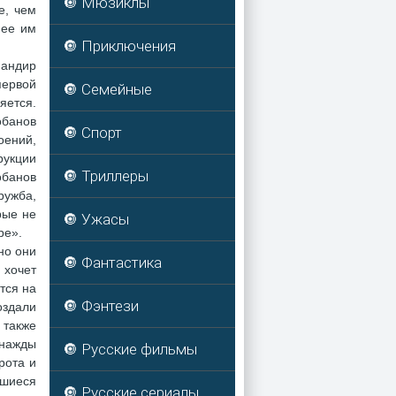
🔘 Мюзиклы
е, чем
нее им
🔘 Приключения
мандир
первой
🔘 Семейные
яется.
обанов
🔘 Спорт
оений,
рукции
🔘 Триллеры
обанов
ружба,
рые не
🔘 Ужасы
ре».
но они
🔘 Фантастика
 хочет
тся на
🔘 Фэнтези
оздали
 также
днажды
🔘 Русские фильмы
рота и
вшиеся
🔘 Русские сериалы