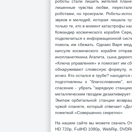
роботы стали лишить жителей планет
лишенные чувства любви, перестал
роботами, но проиграли. Роботы-исп
звуков и мелодий, которая лишала ту
только те, кто в момент катастрофы н
Командир космического корабля Сере
подключиться к информационной систе
помочь им сбежать. Однако Варя медл
капсуле космического корабля отпра
инопланетянина Агапита, сына дирек
«Ключа управления» и помогает им сб
обнаруживают словесную формулу, не
исчез. Кто остался в трубе? находится
подготовлены к "благословению", к
спасение - убрать "зарядную станцию
металлическим гвоздем дезактивирует
Экипаж орбитальной станции возвращ
чужой планете, который отвечает «До
пометкой «Совершенно секретно».
На нашем сайте вы можете скачать От
HD 720p, FullHD 1080p, WebRip, DVDRi