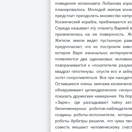
поведения космонавта Лобанова кора
планировалось. Молодой экипаж косм
предстоит преодолеть множество непр
Космический корабль приближается к
Середа называет эту планету Варией в
приземлилась на ее поверхность. Же
Жители земли видят пустынную рав
предполагает, что их построили юв
которое Варя изначально интерпрети
появляются два одинаковых человек
поворачивается к «похитителю разум
квадрат гипотенузы. опусти его и заб
хотят сопротивляться. Все три наход
Оставшиеся члены экипажа космическо
обнаруживают цилиндрическое «искус
показать дружеские намерения. На бо
«Зарю», где разгадывают тайну ка
биоинженерных роботов-наблюдател
созданы роботы-исполнители, которы
роботы Арбитры решили, что чума твор
совесть мешают человеческому счас