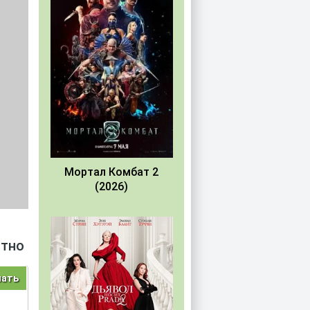
Мортал Комбат 2
(2026)
атно
чать