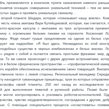
бль приземляется в конечном пункте назначения намного раньш
онавтов оснащен совершенно уникальной техникой – тем не ме
остых задач и проявить уникальную смекалку…
о второй планете Шедара, которая «показывает нашу землю». Ко
 честь члена экипажа Вари Кутейщиковой, которая, как считается, 
лто-красная капсула с экипажем из трех астронавтов приземл
нину с огромными белыми пиками на горизонте. Космонавт Л
елиры. Федя пишет тушью предложение на одном из белых стр
рует как надгробие: «Я был здесь. Неожиданно из этой конст
оподобных существа в черных комбинезонах и белых масках. Л
а» рядом с собой и пытается связать простыми фразами: мир, д
ери. То же самое происходит с двумя другими астронавтами, кото
ятся в белом сферическом пространстве — «профилактической каме
го корабля обеспокоены исчезновением своих товарищей. Внезап
ственное тело» с левой стороны. Региональный менеджер Середа
рту находятся гуманоидные пришельцы, трое из которых отправляю
тастрофы своей планеты. 250 лет назад их исследователи с
ей для выполнения тяжелой и рутинной работы. Позже были
е могли контролировать и усиливать роботов-исполнителей. О
чества, чувство неудовлетворенности, сострадание к другим, доб
тью. С помощью специального процесса «осчастливить» появи