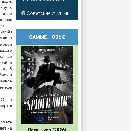
 люди,
ойну с
🔘 Советские фильмы
инацию
аслись
ия.
 чтобы
САМЫЕ НОВЫЕ
мли, и
второй
лысого
омощью
учайно
пал, Б
биты и
венное
зелков
.O. на
верт с
ормате
шет на
Паук-Нуар (2026)