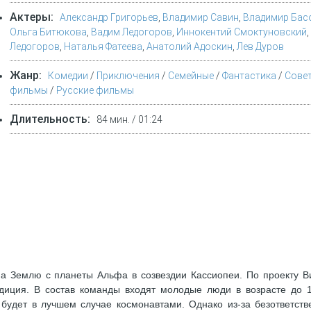
Актеры:
Александр Григорьев
,
Владимир Савин
,
Владимир Басо
Ольга Битюкова
,
Вадим Ледогоров
,
Иннокентий Смоктуновский
,
Ледогоров
,
Наталья Фатеева
,
Анатолий Адоскин
,
Лев Дуров
Жанр:
Комедии
/
Приключения
/
Семейные
/
Фантастика
/
Сове
фильмы
/
Русские фильмы
Длительность:
84 мин. / 01:24
а Землю с планеты Альфа в созвездии Кассиопеи. По проекту В
едиция. В состав команды входят молодые люди в возрасте до 1
будет в лучшем случае космонавтами. Однако из-за безответств