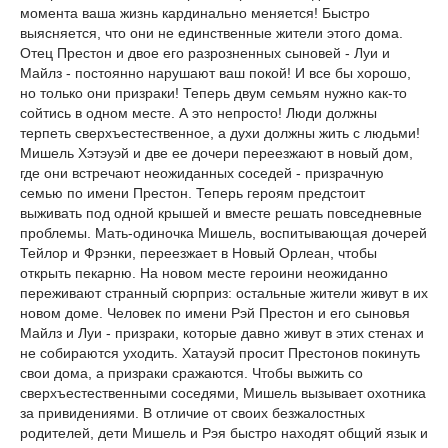
момента ваша жизнь кардинально меняется! Быстро
выясняется, что они не единственные жители этого дома.
Отец Престон и двое его разрозненных сыновей - Луи и
Майлз - постоянно нарушают ваш покой! И все бы хорошо,
но только они призраки! Теперь двум семьям нужно как-то
сойтись в одном месте. А это непросто! Люди должны
терпеть сверхъестественное, а духи должны жить с людьми!
Мишель Хэтэуэй и две ее дочери переезжают в новый дом,
где они встречают неожиданных соседей - призрачную
семью по имени Престон. Теперь героям предстоит
выживать под одной крышей и вместе решать повседневные
проблемы. Мать-одиночка Мишель, воспитывающая дочерей
Тейлор и Фрэнки, переезжает в Новый Орлеан, чтобы
открыть пекарню. На новом месте героини неожиданно
переживают странный сюрприз: остальные жители живут в их
новом доме. Человек по имени Рэй Престон и его сыновья
Майлз и Луи - призраки, которые давно живут в этих стенах и
не собираются уходить. Хатауэй просит Престонов покинуть
свои дома, а призраки сражаются. Чтобы выжить со
сверхъестественными соседями, Мишель вызывает охотника
за привидениями. В отличие от своих безжалостных
родителей, дети Мишель и Рэя быстро находят общий язык и