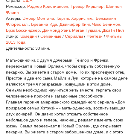
Страна:
США
Режиссер:
Роджер Кристиансен
,
Тревор Киршнер
,
Шеннон
Флинн
Актеры:
Эмбер Монтана
,
Кертис Харрис мл.
,
Бенжамин
Флорес мл.
,
Бреанна Иде
,
Джинифер Кинг
,
Чико Бенимон
,
Брэк Бэссинджер
,
Даймонд Уайт
,
Меган Гудман
,
ДжиТи Нил
Жанр:
Комедии
/
Семейные
/
Сериалы
/
Фэнтези
/
Фильмы
2013 года
Длительность:
30 мин.
Мать-одиночка с двумя дочерьми, Тейлор и Фрэнки,
переезжает в Новый Орлеан, чтобы открыть собственную
пекарню. Вы живете в старом доме. Но их преследуют отец
Престон и два его сына Майлз и Луи, которые на самом деле
являются тремя призраками, живущими в этом доме.
Семьям необходимо научиться жить вместе, терпеть свои
человеческие прихоти и загадочные способности.
Главная героиня американского комедийного сериала «Дом
призраков семьи Хэтэуэй» - мать-одиночка, воспитывающая
двух дочерей. Он давно хотел открыть собственное
небольшое дело и теперь, наконец, решает изменить свою
жизнь. Семья переезжает в Новый Орлеан, где открывают
пекарни. Вы живете в старом заброшенном доме, и с этого