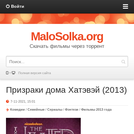
Войти
MaloSolka.org
Скачать фильмы через торрент
Полная версия сайта
Призраки дома Хатэвэй (2013)
7-11-2021, 15:01
Комедии
/
Семейные
/
Сериалы
/
Фэнтези
/
Фильмы 2013 года