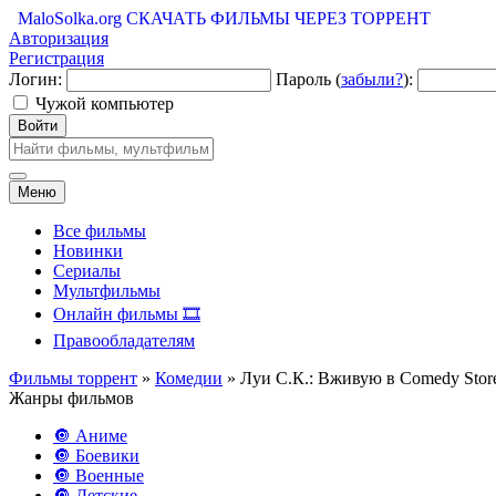
MaloSolka.org
СКАЧАТЬ ФИЛЬМЫ ЧЕРЕЗ ТОРРЕНТ
Авторизация
Регистрация
Логин:
Пароль (
забыли?
):
Чужой компьютер
Войти
Меню
Все фильмы
Новинки
Сериалы
Мультфильмы
Онлайн фильмы 🎞️
Правообладателям
Фильмы торрент
»
Комедии
» Луи С.К.: Вживую в Comedy Store
Жанры фильмов
🔘 Аниме
🔘 Боевики
🔘 Военные
🔘 Детские