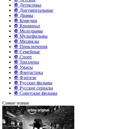
🔘 Детективы
🔘 Документальные
🔘 Драмы
🔘 Комедии
🔘 Криминал
🔘 Мелодрамы
🔘 Мультфильмы
🔘 Мюзиклы
🔘 Приключения
🔘 Семейные
🔘 Спорт
🔘 Триллеры
🔘 Ужасы
🔘 Фантастика
🔘 Фэнтези
🔘 Русские фильмы
🔘 Русские сериалы
🔘 Советские фильмы
Самые новые