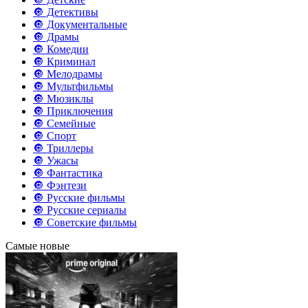
🔘 Детективы
🔘 Документальные
🔘 Драмы
🔘 Комедии
🔘 Криминал
🔘 Мелодрамы
🔘 Мультфильмы
🔘 Мюзиклы
🔘 Приключения
🔘 Семейные
🔘 Спорт
🔘 Триллеры
🔘 Ужасы
🔘 Фантастика
🔘 Фэнтези
🔘 Русские фильмы
🔘 Русские сериалы
🔘 Советские фильмы
Самые новые