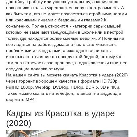
достойную работу или успешную карьеру, а количество
поклонников только укрепляет ее веру в неотразимость. А
как быть тем, кто не может похвастаться стройными ногами
или красивыми лицами с бездонными глазами? К
сожалению, Полина относится к категории серых мышей,
которых не замечают танцующими в школе или в пестрой
толпе, где находятся более смелые девочки. У Полины не
все ладится на работе, дома она часто сталкивается с
проблемами и скандалами, а ежегодные аспиранты
испытывают отчаяние по поводу этой бедной, потому что
там она встречает свое прошлое, а одноклассники видят ее
следующие подарки от мужа.
На нашем сайте вы можете скачать Красотка в ударе (2020)
через торрент в хорошем качестве в формате HD 720p,
FullHD 1080p, WebRip, DVDRip, HDRip, BDRip, 3D и 4K а
также можно скачать на телефон, планшет на андроид в
формате MP4.
Кадры из Красотка в ударе
(2020)