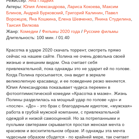
Режиссер:
Яна Гладких
Актеры:
Юлия Александрова
,
Лариса Кокоева
,
Максим
Блинов
,
Андрей Бурковский
,
Григорий Калинин
,
Павел
Ворожцов
,
Яна Кошкина
,
Елена Шевченко
,
Янина Студилина
,
Таисия Вилкова
Жанр:
Комедии
/
Фильмы 2020 года
/
Русские фильмы
Длительность:
100 мин. / 01:40
Красотка в ударе 2020 скачать торрент, смотреть прямо
сейчас на нашем сайте. Полина не очень довольна своей
жизнью и внешним видом. Она считает себя
привлекательной, пока однажды это не ударит ей по голове.
Когда Полина просыпается, она видит в зеркале
великолепную красавицу, и ее поведение резко меняется.
Юлия Александрова показывает чудеса перемен в
фотооптимистической комедии «Красотка в мазке». Жизнь
Полины разделилась на мощный удар по голове «до» и
«после». «До» - это брак с благодарным идиотом, «мужская»
работа в грубой мужской компании, с привлекательной
одеждой и низкой самооценкой. Но за потрепанными и
пухлыми свитерами скрывается простая женская мечта о
красивом и восхитительном образе. И однажды эта мечта
чудесным образом сбудется - по крайней мере, так считает