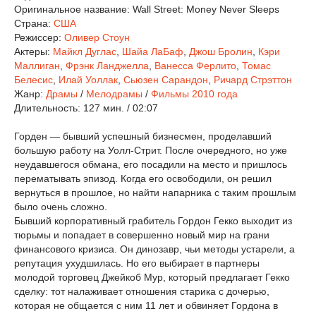
Оригинальное название:
Wall Street: Money Never Sleeps
Страна:
США
Режиссер:
Оливер Стоун
Актеры:
Майкл Дуглас
,
Шайа ЛаБаф
,
Джош Бролин
,
Кэри
Маллиган
,
Фрэнк Ланджелла
,
Ванесса Ферлито
,
Томас
Белесис
,
Илай Уоллак
,
Сьюзен Сарандон
,
Ричард Стрэттон
Жанр:
Драмы
/
Мелодрамы
/
Фильмы 2010 года
Длительность:
127 мин. / 02:07
Горден — бывший успешный бизнесмен, проделавший
большую работу на Уолл-Стрит. После очередного, но уже
неудавшегося обмана, его посадили на место и пришлось
перематывать эпизод. Когда его освободили, он решил
вернуться в прошлое, но найти напарника с таким прошлым
было очень сложно.
Бывший корпоративный грабитель Гордон Гекко выходит из
тюрьмы и попадает в совершенно новый мир на грани
финансового кризиса. Он динозавр, чьи методы устарели, а
репутация ухудшилась. Но его выбирает в партнеры
молодой торговец Джейкоб Мур, который предлагает Гекко
сделку: тот налаживает отношения старика с дочерью,
которая не общается с ним 11 лет и обвиняет Гордона в