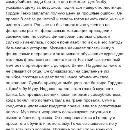
самоубийстве ради брата. и она помогает Джейкобу,
ухаживающему за девушкой, подняться наверх по лестнице.
Гордон Гекко заплатил полную цену за прошлые ошибки. Он
провел 8 лет за решеткой и теперь готов начать свою жизнь с
чистого листа. Раньше он был достаточно успешен на
фондовом рынке, финансовые махинации приводили к
заключению, но сейчас финансовая система слишком
сильно изменилась. Гордон понимает, что и он, и его методы
безнадежно устарели. Мужчина начинает писать книгу о
финансовых операциях и заканчивает обучающие курсы для
молодых финансовых специалистов. Бывший заключенный
мечтает о примирении с дочерью Винни. Но девочка ничего
не слышит от отца. Он слишком зол на сделанные им
ошибки, поэтому не дает папе шанса объяснить свое
поведение. Судьба приводит амбициозного банкира Гордона
к Джейкобу Муру. Недавно парень стал главой крупного
банка. Его предшественник покончил жизнь самоубийством,
когда понял, что попытка была на грани провала. Сумма
кредитов и ипотечных кредитов превышала все допустимые
нормы. Мур хочет исправить сложившуюся ситуацию и
вывести банк из кризиса. Он поворачивается к Гордону и
просит его обучить и помочь ему. Гекко соглашается, но у
него есть одно условие! Мужчина хочет, чтобы Джейкоб