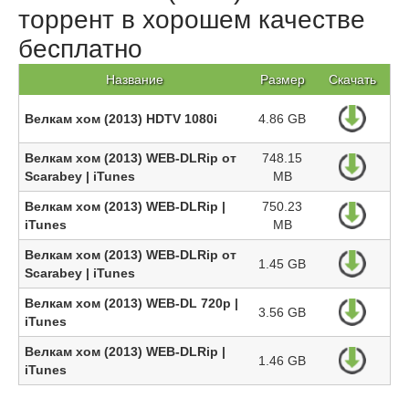
торрент в хорошем качестве
бесплатно
Название
Размер
Скачать
Велкам хом (2013) HDTV 1080i
4.86 GB
Велкам хом (2013) WEB-DLRip от
748.15
Scarabey | iTunes
MB
Велкам хом (2013) WEB-DLRip |
750.23
iTunes
MB
Велкам хом (2013) WEB-DLRip от
1.45 GB
Scarabey | iTunes
Велкам хом (2013) WEB-DL 720p |
3.56 GB
iTunes
Велкам хом (2013) WEB-DLRip |
1.46 GB
iTunes