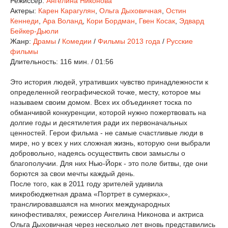
Режиссер:
Ангелина Никонова
Актеры:
Карен Карагулян
,
Ольга Дыховичная
,
Остин
Кеннеди
,
Ара Воланд
,
Кори Бордман
,
Гвен Косак
,
Эдвард
Бейкер-Дьюли
Жанр:
Драмы
/
Комедии
/
Фильмы 2013 года
/
Русские
фильмы
Длительность:
116 мин. / 01:56
Это история людей, утративших чувство принадлежности к
определенной географической точке, месту, которое мы
называем своим домом. Всех их объединяет тоска по
обманчивой конкуренции, которой нужно пожертвовать на
долгие годы и десятилетия ради их первоначальных
ценностей. Герои фильма - не самые счастливые люди в
мире, но у всех у них сложная жизнь, которую они выбрали
добровольно, надеясь осуществить свои замыслы о
благополучии. Для них Нью-Йорк - это поле битвы, где они
борются за свои мечты каждый день.
После того, как в 2011 году зрителей удивила
микробюджетная драма «Портрет в сумерках»,
транслировавшаяся на многих международных
кинофестивалях, режиссер Ангелина Никонова и актриса
Ольга Дыховичная через несколько лет вновь представились