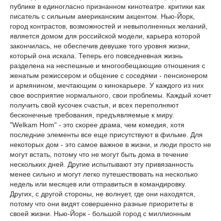
публике в единогласно признанном кинотеатре. критики как
писатель с сильным американским акцентом. Нью-Йорк,
город контрастов, возможностей и невыполненных желаний,
является домом для российской модели, карьера которой
закончилась, не обеспечив девушке того уровня жизни,
который она искала. Теперь его повседневная жизнь
разделена на неспешные и многообещающие отношения с
женатым режиссером и общение с соседями - пенсионером
и армянином, мечтающим о кинокарьере. У каждого из них
свое восприятие нормального, свои проблемы. Каждый хочет
получить свой кусочек счастья, и всех переполняют
бесконечные требования, предъявляемые к миру.
"Welkam Hom" - это скорее драма, чем комедия, хотя
последние элементы все еще присутствуют в фильме. Для
некоторых дом - это самое важное в жизни, и люди просто не
могут встать, потому что не могут быть дома в течение
нескольких дней. Другие испытывают эту привязанность
менее сильно и могут легко путешествовать на несколько
недель или месяцев или отправиться в командировку.
Других, с другой стороны, не волнует, где они находятся,
потому что они видят совершенно разные приоритеты в
своей жизни. Нью-Йорк - большой город с миллионным