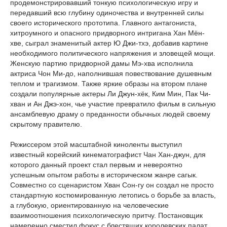
продемонстрировавший тонкую психологическую игру и
передавший всю глубину одиночества и внутренней силы
своего исторического прототипа. Главного антагониста,
хитроумного и опасного придворного интригана Хан Мён-
хве, сыграл знаменитый актер Ю Джи-тхэ, добавив картине
необходимого политического напряжения и зловещей мощи.
Женскую партию придворной дамы Мэ-хва исполнила
актриса Чон Ми-до, наполнившая повествование душевным
теплом и трагизмом. Также яркие образы на втором плане
создали популярные актеры Ли Джун-хёк, Ким Мин, Пак Чи-
хван и Ан Джэ-хон, чье участие превратило фильм в сильную
ансамблевую драму о преданности обычных людей своему
скрытому правителю.
Режиссером этой масштабной киноленты выступил
известный корейский кинематографист Чан Хан-джун, для
которого данный проект стал первым и невероятно
успешным опытом работы в историческом жанре сагык.
Совместно со сценаристом Хван Сон-гу он создал не просто
стандартную костюмированную летопись о борьбе за власть,
а глубокую, ориентированную на человеческие
взаимоотношения психологическую притчу. Постановщик
намеренно сместил фокус с блестящих королевских палат