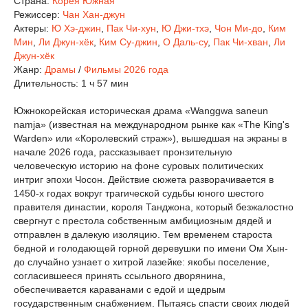
Страна:
Корея Южная
Режиссер:
Чан Хан-джун
Актеры:
Ю Хэ-джин
,
Пак Чи-хун
,
Ю Джи-тхэ
,
Чон Ми-до
,
Ким
Мин
,
Ли Джун-хёк
,
Ким Су-джин
,
О Даль-су
,
Пак Чи-хван
,
Ли
Джун-хёк
Жанр:
Драмы
/
Фильмы 2026 года
Длительность:
1 ч 57 мин
Южнокорейская историческая драма «Wanggwa saneun
namja» (известная на международном рынке как «The King's
Warden» или «Королевский страж»), вышедшая на экраны в
начале 2026 года, рассказывает пронзительную
человеческую историю на фоне суровых политических
интриг эпохи Чосон. Действие сюжета разворачивается в
1450-х годах вокруг трагической судьбы юного шестого
правителя династии, короля Танджона, который безжалостно
свергнут с престола собственным амбициозным дядей и
отправлен в далекую изоляцию. Тем временем староста
бедной и голодающей горной деревушки по имени Ом Хын-
до случайно узнает о хитрой лазейке: якобы поселение,
согласившееся принять ссыльного дворянина,
обеспечивается караванами с едой и щедрым
государственным снабжением. Пытаясь спасти своих людей