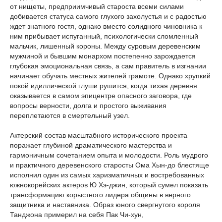
от нищеты, предприимчивый староста всеми силами
добивается статуса самого глухого захолустья и с радостью
ждет знатного гостя, однако вместо солидного чиновника к
ним прибывает испуганный, психологически сломленный
мальчик, лишенный короны. Между суровым деревенским
мужчиной и бывшим монархом постепенно зарождается
глубокая эмоциональная связь, а сам правитель в изгнании
начинает обучать местных жителей грамоте. Однако хрупкий
покой идиллической глуши рушится, когда тихая деревня
оказывается в самом эпицентре опасного заговора, где
вопросы верности, долга и простого выживания
переплетаются в смертельный узел.
Актерский состав масштабного исторического проекта
поражает глубиной драматического мастерства и
гармоничным сочетанием опыта и молодости. Роль мудрого
и практичного деревенского старосты Ома Хын-до блестяще
исполнил один из самых харизматичных и востребованных
южнокорейских актеров Ю Хэ-джин, который сумел показать
трансформацию корыстного лидера общины в верного
защитника и наставника. Образ юного свергнутого короля
Танджона примерил на себя Пак Чи-хун,