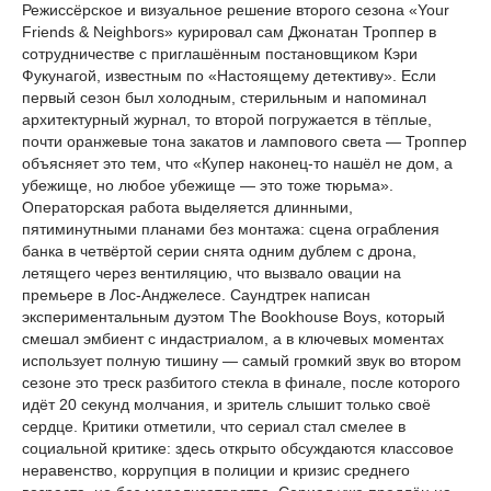
Режиссёрское и визуальное решение второго сезона «Your
Friends & Neighbors» курировал сам Джонатан Троппер в
сотрудничестве с приглашённым постановщиком Кэри
Фукунагой, известным по «Настоящему детективу». Если
первый сезон был холодным, стерильным и напоминал
архитектурный журнал, то второй погружается в тёплые,
почти оранжевые тона закатов и лампового света — Троппер
объясняет это тем, что «Купер наконец-то нашёл не дом, а
убежище, но любое убежище — это тоже тюрьма».
Операторская работа выделяется длинными,
пятиминутными планами без монтажа: сцена ограбления
банка в четвёртой серии снята одним дублем с дрона,
летящего через вентиляцию, что вызвало овации на
премьере в Лос-Анджелесе. Саундтрек написан
экспериментальным дуэтом The Bookhouse Boys, который
смешал эмбиент с индастриалом, а в ключевых моментах
использует полную тишину — самый громкий звук во втором
сезоне это треск разбитого стекла в финале, после которого
идёт 20 секунд молчания, и зритель слышит только своё
сердце. Критики отметили, что сериал стал смелее в
социальной критике: здесь открыто обсуждаются классовое
неравенство, коррупция в полиции и кризис среднего