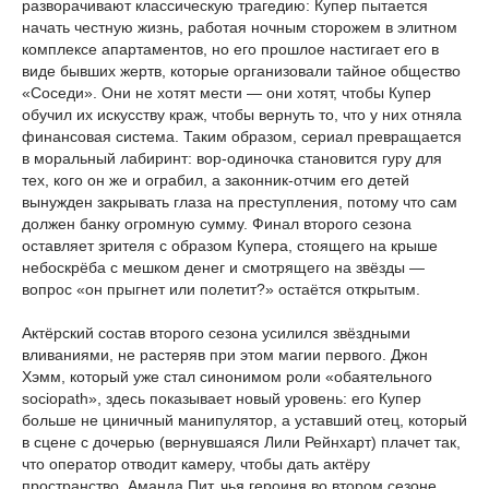
разворачивают классическую трагедию: Купер пытается
начать честную жизнь, работая ночным сторожем в элитном
комплексе апартаментов, но его прошлое настигает его в
виде бывших жертв, которые организовали тайное общество
«Соседи». Они не хотят мести — они хотят, чтобы Купер
обучил их искусству краж, чтобы вернуть то, что у них отняла
финансовая система. Таким образом, сериал превращается
в моральный лабиринт: вор-одиночка становится гуру для
тех, кого он же и ограбил, а законник-отчим его детей
вынужден закрывать глаза на преступления, потому что сам
должен банку огромную сумму. Финал второго сезона
оставляет зрителя с образом Купера, стоящего на крыше
небоскрёба с мешком денег и смотрящего на звёзды —
вопрос «он прыгнет или полетит?» остаётся открытым.
Актёрский состав второго сезона усилился звёздными
вливаниями, не растеряв при этом магии первого. Джон
Хэмм, который уже стал синонимом роли «обаятельного
sociopath», здесь показывает новый уровень: его Купер
больше не циничный манипулятор, а уставший отец, который
в сцене с дочерью (вернувшаяся Лили Рейнхарт) плачет так,
что оператор отводит камеру, чтобы дать актёру
пространство. Аманда Пит, чья героиня во втором сезоне