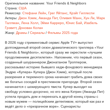
Оригинальное название:
Your Friends & Neighbors
Страна:
США
Режиссер:
Стефани Лейн
,
Грег Яйтанс
,
Крэйг Гиллеспи
Актеры:
Джон Хэмм
,
Аманда Пит
,
Оливия Манн
,
Хун Ли
,
Марк
Таллман
,
Лена Холл
,
Эйми Карреро
,
Юнис Бай
,
Изабель
Грэвитт
,
Донован Колан
Жанр:
Драмы
/
Сериалы
/
Фильмы 2025 года
В 2026 году стриминговый сервис Apple TV+ выпустил
долгожданный второй сезон драматического триллера «Your
Friends & Neighbors», который сразу же окрестили «лучшим
продолжением десятилетия». Напомним, что первый сезон,
созданный шоураннером Джонатаном Троппером,
рассказывал историю бывшего хедж-фондового менеджера
Эндрю «Купера» Купера (Джон Хэмм), который после
разорения и тюремного срока начинает грабить дома своих
же богатых соседей в престижном пригороде. Второй сезон
начинается с шокирующего твиста: Купер выходит на
свободу условно-досрочно, но его жена Кэтрин (Аманда Пит)
успела продать дом и переехать в другой конец страны с
новым мужем — полицейским детективом, который как раз и
ведёт дело о «призрачном воре». Сценаристы