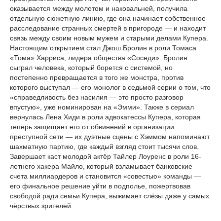
оказывается между молотом и наковальней, получила
отдельную сюжетную линию, где она начинает собственное
расследование странных смертей в пригороде — и находит
связь между своим новым мужем и старыми делами Купера.
Настоящим открытием стал Джош Бролин в роли Томаса
«Тома» Харриса, лидера общества «Соседи»: Бролин
сыграл человека, который борется с системой, но
постепенно превращается в того же монстра, против
которого выступал — его монолог в седьмой серии о том, что
«справедливость без насилия — это просто разговор
впустую», уже номинирован на «Эмми». Также в сериал
вернулась Лена Хиди в роли адвокатессы Купера, которая
теперь защищает его от обвинений в организации
преступной сети — их дуэтные сцены с Хэммом напоминают
шахматную партию, где каждый взгляд стоит тысячи слов.
Завершает каст молодой актёр Тайлер Лоуренс в роли 16-
летнего хакера Майло, который взламывает банковские
счета миллиардеров и становится «совестью» команды —
его финальное решение уйти в подполье, пожертвовав
свободой ради семьи Купера, выжимает слёзы даже у самых
чёрствых зрителей.