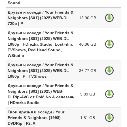
Sound
Друзья и соседи / Your Friends &
Neighbors [S01] (2025) WEB-DL
15.90 GB
720p | P
Друзья и соседи / Your Friends &
Neighbors [S01] (2025) WEB-DL
1080p | HDrezka Studio, LostFilm,
40.86 GB
TVShows, Red Head Sound,
WStudio
Друзья и соседи / Your Friends &
Neighbors [S01] (2025) WEB-DL
36.77 GB
1080p | P | TVShows
Друзья и соседи / Your Friends &
Neighbors [S01] (2025) WEB-
5.89 GB
DLRip-AVC от DoMiNo & селезень
| HDrezka Studio
Твои друзья и соседи / Your
Friends & Neighbors (1998)
1.51 GB
DVDRip | P2, A