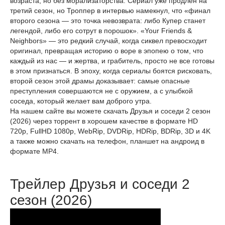
возраста, но без морализаторства. Сериал уже продлён на
третий сезон, но Троппер в интервью намекнул, что «финал
второго сезона — это точка невозврата: либо Купер станет
легендой, либо его сотрут в порошок». «Your Friends &
Neighbors» — это редкий случай, когда сиквел превосходит
оригинал, превращая историю о воре в эпопею о том, что
каждый из нас — и жертва, и грабитель, просто не все готовы
в этом признаться. В эпоху, когда сериалы боятся рисковать,
второй сезон этой драмы доказывает: самые опасные
преступления совершаются не с оружием, а с улыбкой
соседа, который желает вам доброго утра.
На нашем сайте вы можете скачать Друзья и соседи 2 сезон
(2026) через торрент в хорошем качестве в формате HD
720p, FullHD 1080p, WebRip, DVDRip, HDRip, BDRip, 3D и 4K
а также можно скачать на телефон, планшет на андроид в
формате MP4.
Трейлер Друзья и соседи 2
сезон (2026)