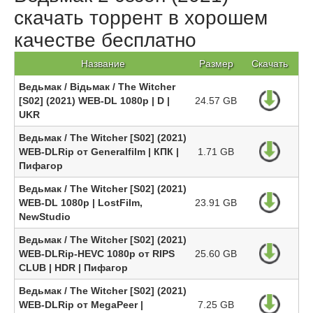
скачать торрент в хорошем
качестве бесплатно
Название
Размер
Скачать
Ведьмак / Відьмак / The Witcher
[S02] (2021) WEB-DL 1080p | D |
24.57 GB
UKR
Ведьмак / The Witcher [S02] (2021)
WEB-DLRip от Generalfilm | КПК |
1.71 GB
Пифагор
Ведьмак / The Witcher [S02] (2021)
WEB-DL 1080p | LostFilm,
23.91 GB
NewStudio
Ведьмак / The Witcher [S02] (2021)
WEB-DLRip-HEVC 1080p от RIPS
25.60 GB
CLUB | HDR | Пифагор
Ведьмак / The Witcher [S02] (2021)
WEB-DLRip от MegaPeer |
7.25 GB