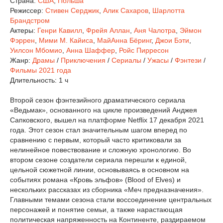
Страна:
США
,
Польша
Режиссер:
Стивен Серджик
,
Алик Сахаров
,
Шарлотта
Брандстром
Актеры:
Генри Кавилл
,
Фрейя Аллан
,
Аня Чалотра
,
Эймон
Фэррен
,
Мими М. Кайиса
,
МайАнна Бёринг
,
Джои Бэти
,
Уилсон Мбомио
,
Анна Шаффер
,
Ройс Пирресон
Жанр:
Драмы
/
Приключения
/
Сериалы
/
Ужасы
/
Фэнтези
/
Фильмы 2021 года
Длительность:
1 ч
Второй сезон фэнтезийного драматического сериала
«Ведьмак», основанного на цикле произведений Анджея
Сапковского, вышел на платформе Netflix 17 декабря 2021
года. Этот сезон стал значительным шагом вперед по
сравнению с первым, который часто критиковали за
нелинейное повествование и сложную хронологию. Во
втором сезоне создатели сериала перешли к единой,
цельной сюжетной линии, основываясь в основном на
событиях романа «Кровь эльфов» (Blood of Elves) и
нескольких рассказах из сборника «Меч предназначения».
Главными темами сезона стали воссоединение центральных
персонажей и понятие семьи, а также нарастающая
политическая напряженность на Континенте, раздираемом