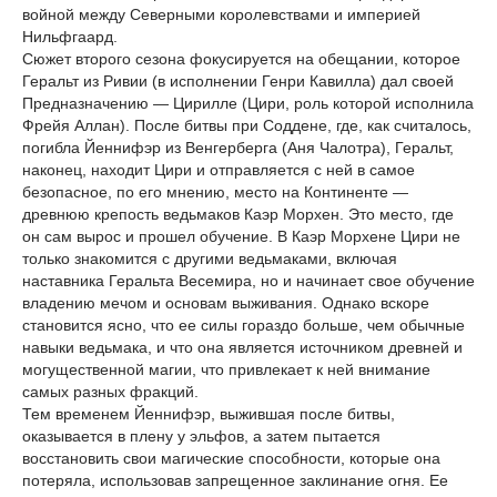
войной между Северными королевствами и империей
Нильфгаард.
Сюжет второго сезона фокусируется на обещании, которое
Геральт из Ривии (в исполнении Генри Кавилла) дал своей
Предназначению — Цирилле (Цири, роль которой исполнила
Фрейя Аллан). После битвы при Соддене, где, как считалось,
погибла Йеннифэр из Венгерберга (Аня Чалотра), Геральт,
наконец, находит Цири и отправляется с ней в самое
безопасное, по его мнению, место на Континенте —
древнюю крепость ведьмаков Каэр Морхен. Это место, где
он сам вырос и прошел обучение. В Каэр Морхене Цири не
только знакомится с другими ведьмаками, включая
наставника Геральта Весемира, но и начинает свое обучение
владению мечом и основам выживания. Однако вскоре
становится ясно, что ее силы гораздо больше, чем обычные
навыки ведьмака, и что она является источником древней и
могущественной магии, что привлекает к ней внимание
самых разных фракций.
Тем временем Йеннифэр, выжившая после битвы,
оказывается в плену у эльфов, а затем пытается
восстановить свои магические способности, которые она
потеряла, использовав запрещенное заклинание огня. Ее