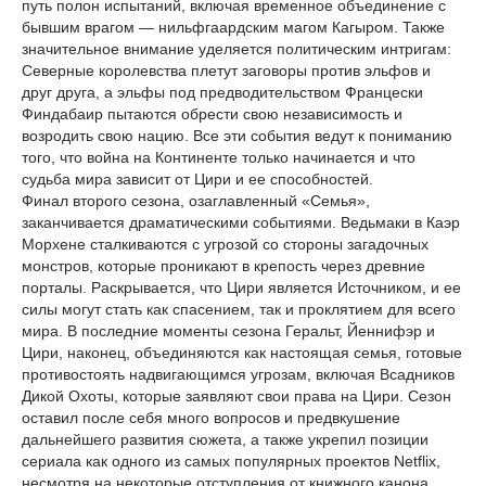
путь полон испытаний, включая временное объединение с
бывшим врагом — нильфгаардским магом Кагыром. Также
значительное внимание уделяется политическим интригам:
Северные королевства плетут заговоры против эльфов и
друг друга, а эльфы под предводительством Францески
Финдабаир пытаются обрести свою независимость и
возродить свою нацию. Все эти события ведут к пониманию
того, что война на Континенте только начинается и что
судьба мира зависит от Цири и ее способностей.
Финал второго сезона, озаглавленный «Семья»,
заканчивается драматическими событиями. Ведьмаки в Каэр
Морхене сталкиваются с угрозой со стороны загадочных
монстров, которые проникают в крепость через древние
порталы. Раскрывается, что Цири является Источником, и ее
силы могут стать как спасением, так и проклятием для всего
мира. В последние моменты сезона Геральт, Йеннифэр и
Цири, наконец, объединяются как настоящая семья, готовые
противостоять надвигающимся угрозам, включая Всадников
Дикой Охоты, которые заявляют свои права на Цири. Сезон
оставил после себя много вопросов и предвкушение
дальнейшего развития сюжета, а также укрепил позиции
сериала как одного из самых популярных проектов Netflix,
несмотря на некоторые отступления от книжного канона,