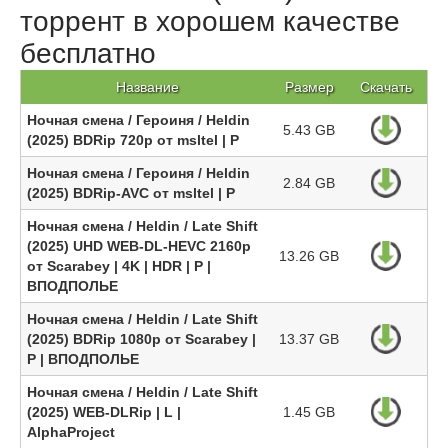
торрент в хорошем качестве
бесплатно
Название
Размер
Скачать
Ночная смена / Героиня / Heldin
5.43 GB
(2025) BDRip 720p от msltel | P
Ночная смена / Героиня / Heldin
2.84 GB
(2025) BDRip-AVC от msltel | P
Ночная смена / Heldin / Late Shift
(2025) UHD WEB-DL-HEVC 2160p
13.26 GB
от Scarabey | 4K | HDR | P |
ВПОДПОЛЬЕ
Ночная смена / Heldin / Late Shift
(2025) BDRip 1080p от Scarabey |
13.37 GB
P | ВПОДПОЛЬЕ
Ночная смена / Heldin / Late Shift
(2025) WEB-DLRip | L |
1.45 GB
AlphaProject