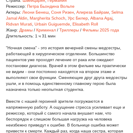
Страна:
Швейцария
,
Германия
Режиссер:
Петра Бьондина Вольпе
Актеры:
Леони Бенеш
,
Соня Ризен
,
Алиреза Байрам
,
Selma
Jamal Aldin
,
Margherita Schoch
,
Урс Билер
,
Albana Agaj
,
Ridvan Murati
,
Urbain Guiguemde
,
Elisabeth Roll
Жанр:
Драмы
/
Криминал
/
Триллеры
/
Фильмы 2025 года
Длительность:
1 ч 31 мин
"Ночная смена" - это история вечерней смены медсестры,
работающей в хирургическом отделении. Большинство
пациентов уже проходят лечение от рака или ожидают
постановки диагноза. Врачей в этом фильме мы практически
не видим - они постоянно находятся на втором этаже и
выполняют свои функции. Сменяющие друг друга медсестры
ушли, и в помощь единственному главному герою была
назначена только неопытная студентка.
Вместе с нашей героиней зрители погружаются в
напряженную работу. А ощущение стресса усиливает еще и
режиссер, который с самого начала внушает нам, что
беспорядок и слишком большая нагрузка на человека
неизбежно приведут к ошибке. В больнице ошибка может
привести к смерти. Каждый раз, когда наша сестра, которая