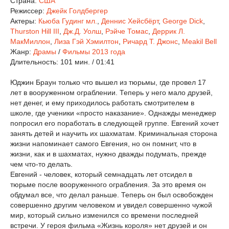
Страна:
США
Режиссер:
Джейк Голдбергер
Актеры:
Кьюба Гудинг мл.
,
Деннис Хейсбёрт
,
George Dick
,
Thurston Hill III
,
Дж.Д. Уолш
,
Рэйче Томас
,
Деррик Л.
МакМиллон
,
Лиза Гэй Хэмилтон
,
Ричард Т. Джонс
,
Meakil Bell
Жанр:
Драмы
/
Фильмы 2013 года
Длительность:
101 мин. / 01:41
Юджин Браун только что вышел из тюрьмы, где провел 17
лет в вооруженном ограблении. Теперь у него мало друзей,
нет денег, и ему приходилось работать смотрителем в
школе, где ученики «просто наказание». Однажды менеджер
попросил его поработать в следующей группе. Евгений хочет
занять детей и научить их шахматам. Криминальная сторона
жизни напоминает самого Евгения, но он помнит, что в
жизни, как и в шахматах, нужно дважды подумать, прежде
чем что-то делать.
Евгений - человек, который семнадцать лет отсидел в
тюрьме после вооруженного ограбления. За это время он
обдумал все, что делал раньше. Теперь он был освобожден
совершенно другим человеком и увидел совершенно чужой
мир, который сильно изменился со времени последней
встречи. У героя фильма «Жизнь короля» нет друзей и он