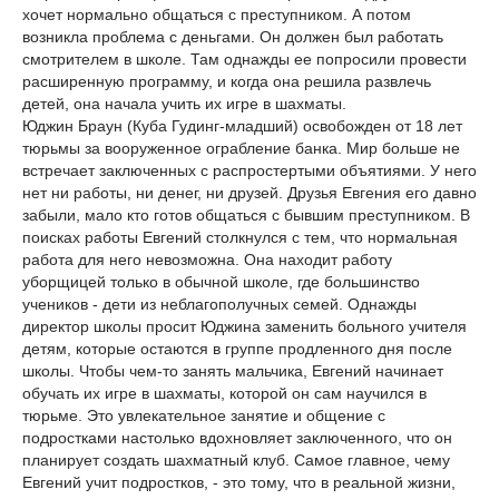
хочет нормально общаться с преступником. А потом
возникла проблема с деньгами. Он должен был работать
смотрителем в школе. Там однажды ее попросили провести
расширенную программу, и когда она решила развлечь
детей, она начала учить их игре в шахматы.
Юджин Браун (Куба Гудинг-младший) освобожден от 18 лет
тюрьмы за вооруженное ограбление банка. Мир больше не
встречает заключенных с распростертыми объятиями. У него
нет ни работы, ни денег, ни друзей. Друзья Евгения его давно
забыли, мало кто готов общаться с бывшим преступником. В
поисках работы Евгений столкнулся с тем, что нормальная
работа для него невозможна. Она находит работу
уборщицей только в обычной школе, где большинство
учеников - дети из неблагополучных семей. Однажды
директор школы просит Юджина заменить больного учителя
детям, которые остаются в группе продленного дня после
школы. Чтобы чем-то занять мальчика, Евгений начинает
обучать их игре в шахматы, которой он сам научился в
тюрьме. Это увлекательное занятие и общение с
подростками настолько вдохновляет заключенного, что он
планирует создать шахматный клуб. Самое главное, чему
Евгений учит подростков, - это тому, что в реальной жизни,