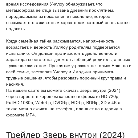
время исследования Уиллоу обнаруживает, что
метаморфоза ее отца вызвана древним проклятием,
передаваемым из поколения в поколение, которое
связывает его с животным характером, который он пытается
подавить.
Когда семейная тайна раскрывается, напряженность
возрастает, и верность Уиллоу родителям подвергается
испытанию. Он должен противостоять двойственности
характера своего отца: днем он любящий родитель, а ночью
- ужасное животное. Проклятие угрожает не только Ною, но и
всей семье, заставляя Уиллоу и Имоджин принимать
трудные решения, чтобы разорвать порочный круг травм и
насилия.
На нашем сайте вы можете скачать Зверь внутри (2024)
через торрент в хорошем качестве в формате HD 720p,
FullHD 1080p, WebRip, DVDRip, HDRip, BDRip, 3D и 4K а
также можно скачать на телефон, планшет на андроид в
формате MP4.
Трейлер Зверь внутри (2024)