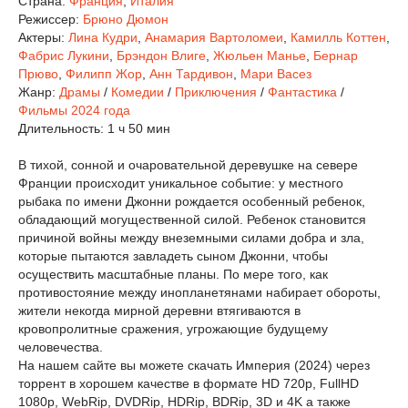
Страна:
Франция
,
Италия
Режиссер:
Брюно Дюмон
Актеры:
Лина Кудри
,
Анамария Вартоломеи
,
Камилль Коттен
,
Фабрис Лукини
,
Брэндон Влиге
,
Жюльен Манье
,
Бернар
Прюво
,
Филипп Жор
,
Анн Тардивон
,
Мари Васез
Жанр:
Драмы
/
Комедии
/
Приключения
/
Фантастика
/
Фильмы 2024 года
Длительность:
1 ч 50 мин
В тихой, сонной и очаровательной деревушке на севере
Франции происходит уникальное событие: у местного
рыбака по имени Джонни рождается особенный ребенок,
обладающий могущественной силой. Ребенок становится
причиной войны между внеземными силами добра и зла,
которые пытаются завладеть сыном Джонни, чтобы
осуществить масштабные планы. По мере того, как
противостояние между инопланетянами набирает обороты,
жители некогда мирной деревни втягиваются в
кровопролитные сражения, угрожающие будущему
человечества.
На нашем сайте вы можете скачать Империя (2024) через
торрент в хорошем качестве в формате HD 720p, FullHD
1080p, WebRip, DVDRip, HDRip, BDRip, 3D и 4K а также