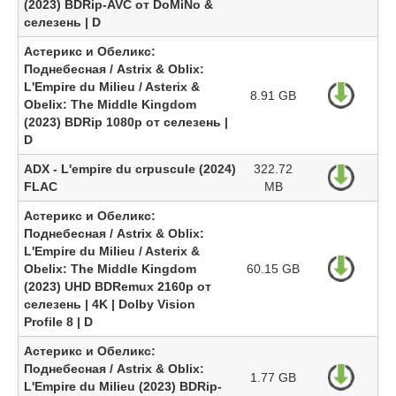
(2023) BDRip-AVC от DoMiNo &
селезень | D
Астерикс и Обеликс:
Поднебесная / Astrix & Oblix:
L'Empire du Milieu / Asterix &
8.91 GB
Obelix: The Middle Kingdom
(2023) BDRip 1080p от селезень |
D
ADX - L'empire du crpuscule (2024)
322.72
FLAC
MB
Астерикс и Обеликс:
Поднебесная / Astrix & Oblix:
L'Empire du Milieu / Asterix &
Obelix: The Middle Kingdom
60.15 GB
(2023) UHD BDRemux 2160p от
селезень | 4K | Dolby Vision
Profile 8 | D
Астерикс и Обеликс:
Поднебесная / Astrix & Oblix:
1.77 GB
L'Empire du Milieu (2023) BDRip-