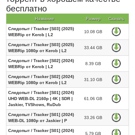
бесплатно
Название
Размер
Скачать
Следопыт / Tracker [S03] (2025)
10.08 GB
WEBRip от Kerob | L2
Следопыт / Tracker [S03] (2025)
33.44 GB
WEBRip 1080p от Kerob | L2
Следопыт / Tracker [S02] (2024)
8.39 GB
WEBRip от Kerob | L2
Следопыт / Tracker [S02] (2024)
31.10 GB
WEBRip 1080p от Kerob | L2
Следопыт / Tracker [S01] (2024)
UHD WEB-DL 2160p | 4K | SDR |
61.06 GB
Jaskier, TVShows, RuDub
Следопыт / Tracker [S01] (2024)
33.26 GB
WEB-DL 1080p от Jaskier | P
Следопыт / Tracker [S01] (2024)
5.79 GB