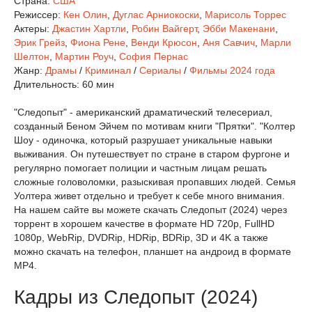
Страна:
США
Режиссер:
Кен Олин
,
Дуглас Арниокоски
,
Марисоль Торрес
Актеры:
Джастин Хартли
,
Робин Вайгерт
,
Эбби Макенани
,
Эрик Грейз
,
Фиона Рене
,
Венди Крюсон
,
Аня Савчич
,
Марли
Шелтон
,
Мартин Роуч
,
София Пернас
Жанр:
Драмы
/
Криминал
/
Сериалы
/
Фильмы 2024 года
Длительность:
60 мин
"Следопыт" - американский драматический телесериал,
созданный Беном Эйчем по мотивам книги "Прятки". "Колтер
Шоу - одиночка, который разрушает уникальные навыки
выживания. Он путешествует по стране в старом фургоне и
регулярно помогает полиции и частным лицам решать
сложные головоломки, разыскивая пропавших людей. Семья
Уолтера живет отдельно и требует к себе много внимания.
На нашем сайте вы можете скачать Следопыт (2024) через
торрент в хорошем качестве в формате HD 720p, FullHD
1080p, WebRip, DVDRip, HDRip, BDRip, 3D и 4K а также
можно скачать на телефон, планшет на андроид в формате
MP4.
Кадры из Следопыт (2024)