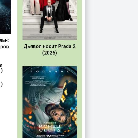
льн:
Дьявол носит Prada 2
иров
(2026)
1)