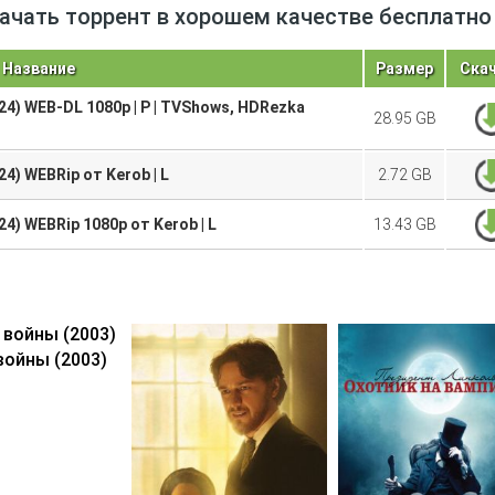
скачать торрент в хорошем качестве бесплатно
Название
Размер
Ска
024) WEB-DL 1080p | P | TVShows, HDRezka
28.95 GB
24) WEBRip от Kerob | L
2.72 GB
24) WEBRip 1080p от Kerob | L
13.43 GB
войны (2003)