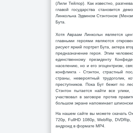
(Лили Тейлор). Как известно, разгнев
главой государства становится де
Линкольна Эдвином Стэнтоном (Мензи
Бута.
Хотя Авраам Линкольн является цен
главными героями являются открове
рисуют яркий портрет Бута, актера вт
предназначение героя. Этим человек
единственному президенту Конфед
населению, но и его эгоцентризм, св
конфликта - Стэнтон, страстный по
страны, невероятный трудоголик, к
преступников. Пока Бут бежит по ле
Стэнтон пытается найти все улики,
участвовал в заговоре против прави
большом экране напоминает шпионски
На нашем сайте вы можете скачать Ох
720p, FullHD 1080p, WebRip, DVDRip,
андроид в формате MP4.