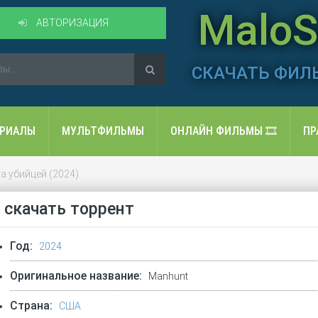
MaloSo
АВТОРИЗАЦИЯ
СКАЧАТЬ ФИЛ
ЕРИАЛЫ
МУЛЬТФИЛЬМЫ
ОНЛАЙН ФИЛЬМЫ 🎞️
ПР
а убийцей (2024)
) скачать торрент
Год:
2024
Оригинальное название:
Manhunt
Страна:
США