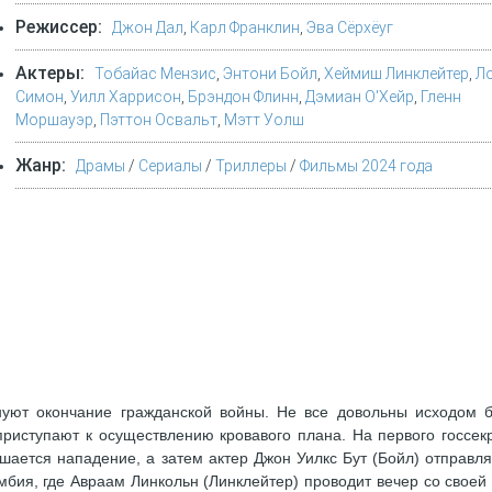
Режиссер:
Джон Дал
,
Карл Франклин
,
Эва Сёрхёуг
Актеры:
Тобайас Мензис
,
Энтони Бойл
,
Хеймиш Линклейтер
,
Л
Симон
,
Уилл Харрисон
,
Брэндон Флинн
,
Дэмиан О'Хейр
,
Гленн
Моршауэр
,
Пэттон Освальт
,
Мэтт Уолш
Жанр:
Драмы
/
Сериалы
/
Триллеры
/
Фильмы 2024 года
нуют окончание гражданской войны. Не все довольны исходом 
риступают к осуществлению кровавого плана. На первого госсек
ается нападение, а затем актер Джон Уилкс Бут (Бойл) отправля
мбия, где Авраам Линкольн (Линклейтер) проводит вечер со своей