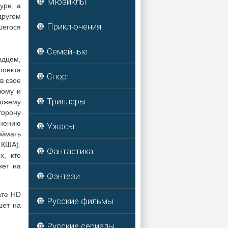
🔘 Мюзиклы
уре, а
другом
🔘 Приключения
шегося
🔘 Семейные
рдцем,
роекта
🔘 Спорт
в свое
вому и
🔘 Триллеры
ожему
торону
енению
🔘 Ужасы
оймать
 КША),
🔘 Фантастика
х, кто
жет на
🔘 Фэнтези
ате HD
🔘 Русские фильмы
шет на
🔘 Русские сериалы