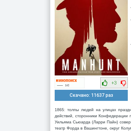
+3
Скачано: 11637 раз
1865: толпы людей на улицах празд
действий, сторонники Конфедерации п
Уильяма Сьюарда (Ларри Пайн) соверш
театр Форда в Вашингтоне, округ Колу