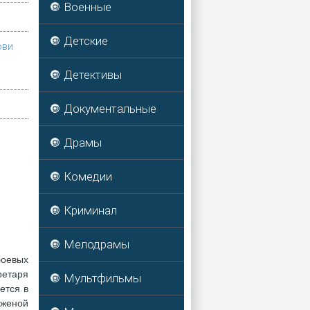
🔘 Военные
🔘 Детские
ови
🔘 Детективы
🔘 Документальные
🔘 Драмы
🔘 Комедии
🔘 Криминал
🔘 Мелодрамы
боевых
ретаря
🔘 Мультфильмы
ется в
 женой