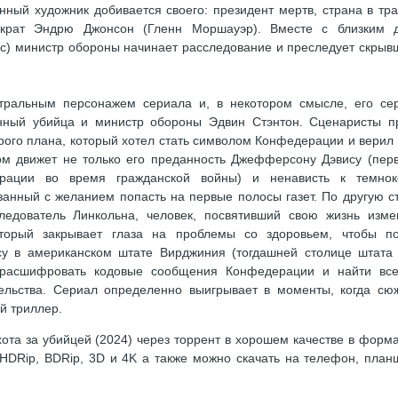
анный художник добивается своего: президент мертв, страна в тра
мократ Эндрю Джонсон (Гленн Моршауэр). Вместе с близким 
с) министр обороны начинает расследование и преследует скрыв
тральным персонажем сериала и, в некотором смысле, его се
нный убийца и министр обороны Эдвин Стэнтон. Сценаристы п
орого плана, который хотел стать символом Конфедерации и верил 
ом движет не только его преданность Джефферсону Дэвису (пер
ерации во время гражданской войны) и ненависть к темнок
язанный с желанием попасть на первые полосы газет. По другую с
следователь Линкольна, человек, посвятивший свою жизнь изм
оторый закрывает глаза на проблемы со здоровьем, чтобы п
су в американском штате Вирджиния (тогдашней столице штата
 расшифровать кодовые сообщения Конфедерации и найти все
тельства. Сериал определенно выигрывает в моменты, когда сю
й триллер.
ота за убийцей (2024) через торрент в хорошем качестве в форм
 HDRip, BDRip, 3D и 4K а также можно скачать на телефон, план