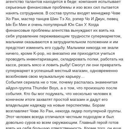
агентство талантов находится в беде: компания испытывает
серьезные финансовые проблемы и изо всех сил пытается
нанять сотрудников. В состав группы входят менеджер Чхве
Хо Ран, мастер танцев Шин Тэ Хо, рэпер Чо И Джун, певец
Ын Ён Мин и очень популярный Юн Сан У. Когда
финансовые проблемы агентства вынуждают их взять на
себя управление переживающим трудности супермаркетом,
мальчики оказываются в затруднительном положении и им
предстоит изменить его судьбу. Мальчики никогда не знали
ничего, кроме K-pop, но внезапно им приходится учиться
проводить инвентаризацию, складировать полки, работать на
кассе, резать мясо и ловить рыбу! Смогут ли они превратить
супермаркет в успешный местный магазин, одновременно
возобновив свою музыкальную карьеру…
События сериала не о том, почему распалась знаменитая
айдол-группа Thunder Boys, а о том, что произошло после
события. Кто бы мог подумать, что несколько человек в
конечном итоге захватят простой магазин и дадут его
владельцам надежду на новые перспективы. Борам
возглавляет Чхве Хо Ран, некогда лидер популярной группы.
Этот человек всегда отличался честным подходом и был
довольно суров ко всем окружающим. Главный герой готов
взять на себя большую ответственность. Кроме того, он еще