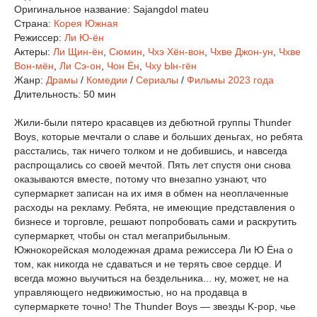
Оригинальное название:
Sajangdol mateu
Страна:
Корея Южная
Режиссер:
Ли Ю-ён
Актеры:
Ли Щин-ён
,
Сюмин
,
Чхэ Хён-вон
,
Чхве Джон-ун
,
Чхве
Вон-мён
,
Ли Сэ-он
,
Чон Ён
,
Чху Ын-гён
Жанр:
Драмы
/
Комедии
/
Сериалы
/
Фильмы 2023 года
Длительность:
50 мин
Жили-были пятеро красавцев из дебютной группы Thunder
Boys, которые мечтали о славе и больших деньгах, но ребята
расстались, так ничего толком и не добившись, и навсегда
распрощались со своей мечтой. Пять лет спустя они снова
оказываются вместе, потому что внезапно узнают, что
супермаркет записан на их имя в обмен на неоплаченные
расходы на рекламу. Ребята, не имеющие представления о
бизнесе и торговле, решают попробовать сами и раскрутить
супермаркет, чтобы он стал мегаприбыльным.
Южнокорейская молодежная драма режиссера Ли Ю Ёна о
том, как никогда не сдаваться и не терять свое сердце. И
всегда можно выучиться на бездельника... ну, может, не на
управляющего недвижимостью, но на продавца в
супермаркете точно! The Thunder Boys — звезды K-pop, чье