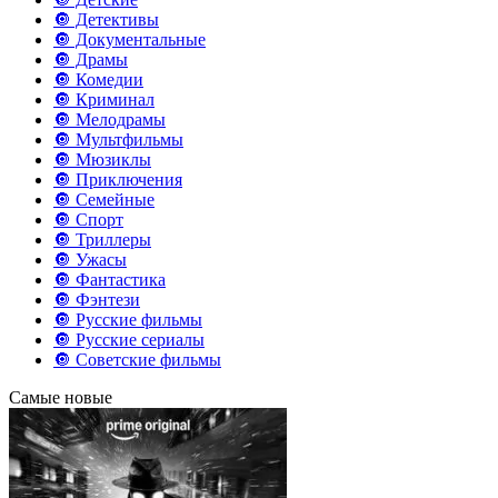
🔘 Детективы
🔘 Документальные
🔘 Драмы
🔘 Комедии
🔘 Криминал
🔘 Мелодрамы
🔘 Мультфильмы
🔘 Мюзиклы
🔘 Приключения
🔘 Семейные
🔘 Спорт
🔘 Триллеры
🔘 Ужасы
🔘 Фантастика
🔘 Фэнтези
🔘 Русские фильмы
🔘 Русские сериалы
🔘 Советские фильмы
Самые новые