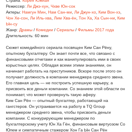
Страна:
Корея Южная
Режиссер:
Ли Джэ-хун
,
Чхве Юн-сок
Актеры:
Намгун Мин
,
Нам Сан-ми
,
Ли Джун-хо
,
Ким Вон-хэ
,
Чон Хе-сон
,
Ли Иль-хва
,
Лим Хва-ён
,
Тон Ха
,
Ха Сын-ни
,
Ким
Ын-су
Жанр:
Драмы
/
Комедии
/
Сериалы
/
Фильмы 2017 года
Длительность:
60 мин
Сюжет комедийного сериала посвящен Ким Сан Рёну,
опытному бухгалтеру. Он знает почти все, что связано с
финансовыми отчетами и как манипулировать ими в своих
корыстных целях. Обладая всеми этими знаниями, он
начинает работать на преступников. Вскоре после этого он
получает должность в компании менеджера среднего звена.
Его главная цель — не построить успешную карьеру, а
присвоить все деньги компании. Со знанием этой области он
понимает, что может провернуть такую ​​аферу.
Ким Сан Рён — опытный бухгалтер, работающий на
гангстеров. Он устраивается на работу в TQ Group
менеджером среднего звена, чтобы присвоить деньги
компании. С конкурирующим менеджером по
бухгалтерскому учету Юн Ха Гён, финансовым виртуозом Со
Юлем и симпатичным стажером Хон Га Ын Сан Рён