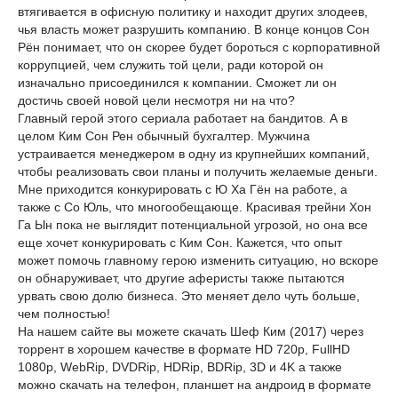
втягивается в офисную политику и находит других злодеев,
чья власть может разрушить компанию. В конце концов Сон
Рён понимает, что он скорее будет бороться с корпоративной
коррупцией, чем служить той цели, ради которой он
изначально присоединился к компании. Сможет ли он
достичь своей новой цели несмотря ни на что?
Главный герой этого сериала работает на бандитов. А в
целом Ким Сон Рен обычный бухгалтер. Мужчина
устраивается менеджером в одну из крупнейших компаний,
чтобы реализовать свои планы и получить желаемые деньги.
Мне приходится конкурировать с Ю Ха Гён на работе, а
также с Со Юль, что многообещающе. Красивая трейни Хон
Га Ын пока не выглядит потенциальной угрозой, но она все
еще хочет конкурировать с Ким Сон. Кажется, что опыт
может помочь главному герою изменить ситуацию, но вскоре
он обнаруживает, что другие аферисты также пытаются
урвать свою долю бизнеса. Это меняет дело чуть больше,
чем полностью!
На нашем сайте вы можете скачать Шеф Ким (2017) через
торрент в хорошем качестве в формате HD 720p, FullHD
1080p, WebRip, DVDRip, HDRip, BDRip, 3D и 4K а также
можно скачать на телефон, планшет на андроид в формате