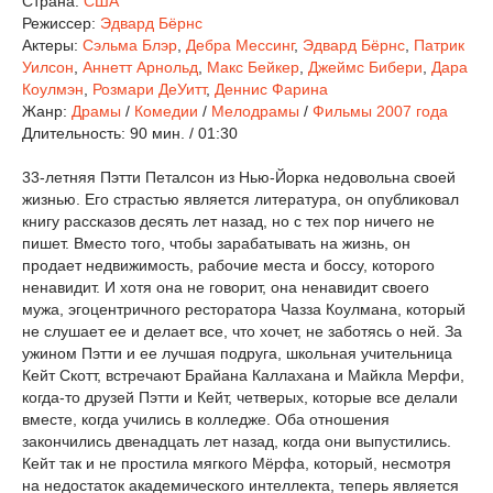
Страна:
США
Режиссер:
Эдвард Бёрнс
Актеры:
Сэльма Блэр
,
Дебра Мессинг
,
Эдвард Бёрнс
,
Патрик
Уилсон
,
Аннетт Арнольд
,
Макс Бейкер
,
Джеймс Бибери
,
Дара
Коулмэн
,
Розмари ДеУитт
,
Деннис Фарина
Жанр:
Драмы
/
Комедии
/
Мелодрамы
/
Фильмы 2007 года
Длительность:
90 мин. / 01:30
33-летняя Пэтти Петалсон из Нью-Йорка недовольна своей
жизнью. Его страстью является литература, он опубликовал
книгу рассказов десять лет назад, но с тех пор ничего не
пишет. Вместо того, чтобы зарабатывать на жизнь, он
продает недвижимость, рабочие места и боссу, которого
ненавидит. И хотя она не говорит, она ненавидит своего
мужа, эгоцентричного ресторатора Чазза Коулмана, который
не слушает ее и делает все, что хочет, не заботясь о ней. За
ужином Пэтти и ее лучшая подруга, школьная учительница
Кейт Скотт, встречают Брайана Каллахана и Майкла Мерфи,
когда-то друзей Пэтти и Кейт, четверых, которые все делали
вместе, когда учились в колледже. Оба отношения
закончились двенадцать лет назад, когда они выпустились.
Кейт так и не простила мягкого Мёрфа, который, несмотря
на недостаток академического интеллекта, теперь является