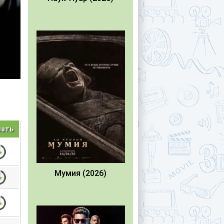
чать
Мумия (2026)