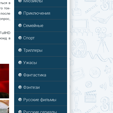
🔘 Мюзиклы
ться в
о ток-
🔘 Приключения
 после
опрос,
🔘 Семейные
FullHD
🔘 Спорт
роид в
🔘 Триллеры
🔘 Ужасы
🔘 Фантастика
🔘 Фэнтези
🔘 Русские фильмы
🔘 Русские сериалы