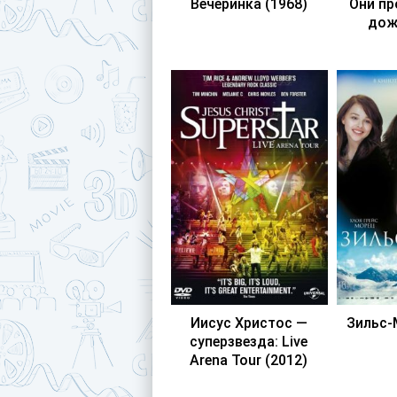
Вечеринка (1968)
Они п
дож
Иисус Христос —
Зильс-
суперзвезда: Live
Arena Tour (2012)