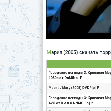
Мария (2005) скачать то
Городские легенды 3: Кровавая Мэри
1080p от DoMiNo | P
Мария / Mary (2005) DVDRip | P
Городские легенды 3: Кровавая Мэри
AVC от k.e.n & NNMClub | P