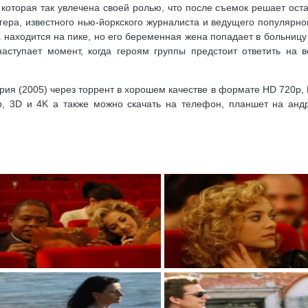
которая так увлечена своей ролью, что после съемок решает оста
ера, известного нью-йоркского журналиста и ведущего популярног
 находится на пике, но его беременная жена попадает в больницу
аступает момент, когда героям группы предстоит ответить на в
ия (2005) через торрент в хорошем качестве в формате HD 720p, 
p, 3D и 4K а также можно скачать на телефон, планшет на анд