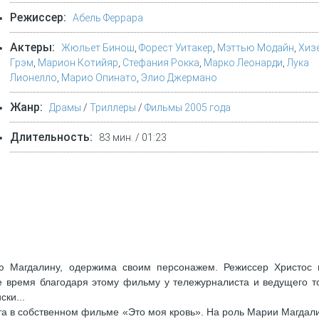
Режиссер:
Абель Феррара
Актеры:
Жюльет Бинош
,
Форест Уитакер
,
Мэттью Модайн
,
Хиз
Грэм
,
Марион Котийяр
,
Стефания Рокка
,
Марко Леонарди
,
Лука
Лионелло
,
Марио Опинато
,
Элио Джермано
Жанр:
Драмы
/
Триллеры
/
Фильмы 2005 года
Длительность:
83 мин. / 01:23
 Магдалину, одержима своим персонажем. Режиссер Христос 
е время благодаря этому фильму у тележурналиста и ведущего т
ки...
та в собственном фильме «Это моя кровь». На роль Марии Магдал