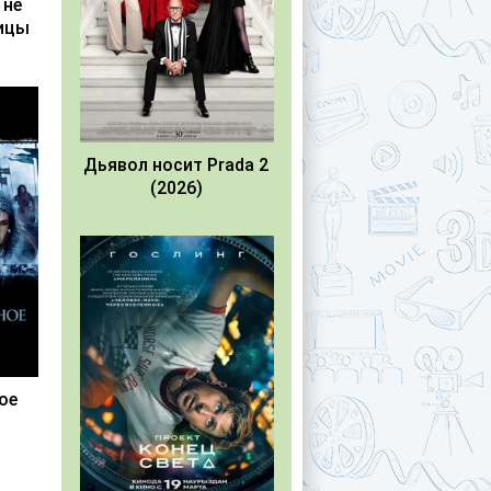
 не
лицы
Дьявол носит Prada 2
(2026)
ое