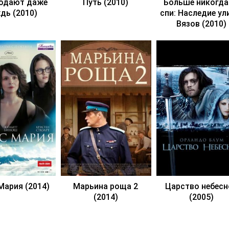
родают даже
Путь (2010)
Больше никогда
дь (2010)
спи: Наследие у
Вязов (2010)
Мария (2014)
Марьина роща 2
Царство небесн
(2014)
(2005)