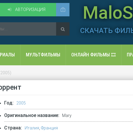
MaloSo
АВТОРИЗАЦИЯ
СКАЧАТЬ ФИЛ
ЕРИАЛЫ
МУЛЬТФИЛЬМЫ
ОНЛАЙН ФИЛЬМЫ 🎞️
ПР
(2005)
торрент
Год:
2005
Оригинальное название:
Mary
Страна:
Италия
,
Франция