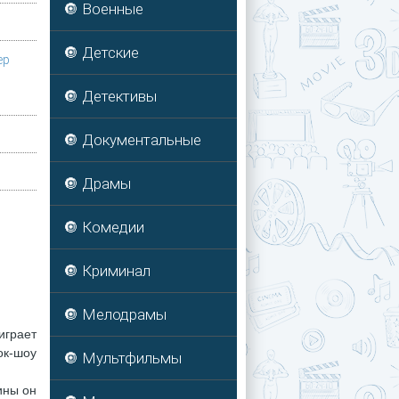
🔘 Военные
🔘 Детские
ер
🔘 Детективы
🔘 Документальные
🔘 Драмы
🔘 Комедии
🔘 Криминал
🔘 Мелодрамы
играет
ок-шоу
🔘 Мультфильмы
ины он